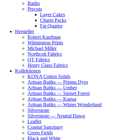
Batiks
Precuts
Layer Cakes
Charm Packs
Fat Quarter
Hersteller
Robert Kaufman
Wilmington Prints
Michael Miller
Northcott Fabrics
QT Fabrics
Henry Glass Fabrics
Kollektionen
KONA Cotton Solids
Artisan Batiks — Prisma Dyes
Artisan Batiks — Umber
Artisan Batiks — Sunset Forest
Artisan Batiks — Kapua
Artisan Batiks — Winter Wonderland
Silverstone
Silverstone — Neutral Dawn
Leaflet
Coastal Sanctuary
Green Fields
Black and White