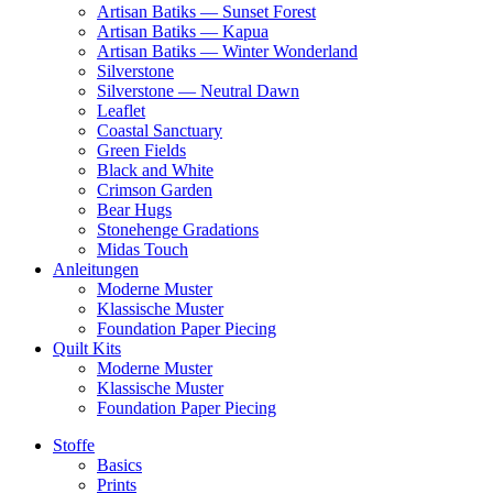
Artisan Batiks — Sunset Forest
Artisan Batiks — Kapua
Artisan Batiks — Winter Wonderland
Silverstone
Silverstone — Neutral Dawn
Leaflet
Coastal Sanctuary
Green Fields
Black and White
Crimson Garden
Bear Hugs
Stonehenge Gradations
Midas Touch
Anleitungen
Moderne Muster
Klassische Muster
Foundation Paper Piecing
Quilt Kits
Moderne Muster
Klassische Muster
Foundation Paper Piecing
Stoffe
Basics
Prints