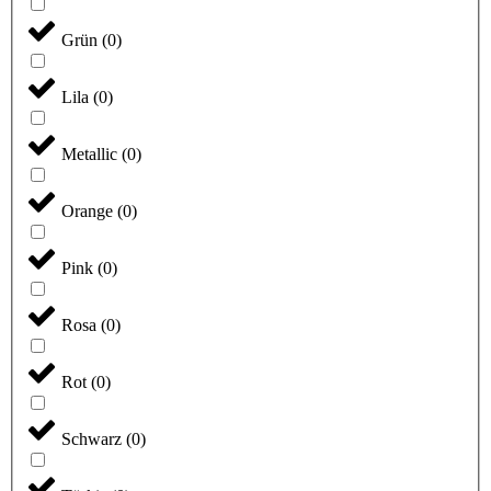
Grün
(
0
)
Lila
(
0
)
Metallic
(
0
)
Orange
(
0
)
Pink
(
0
)
Rosa
(
0
)
Rot
(
0
)
Schwarz
(
0
)