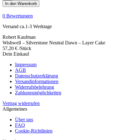
-
In den Warenkorb
Silverstone
Neutral
0 Bewertungen
Dawn
-
Versand ca.1-3 Werktage
Layer
Cake
Robert Kaufman
Menge
Wishwell – Silverstone Neutral Dawn – Layer Cake
57,20
€
/Stück
Dein Einkauf
Impressum
AGB
Datenschutzerklärung
Versandinformationen
Widerrufsbelehrung
Zahlungsmöglichkeiten
Vertrag widerrufen
Allgemeines
Über uns
FAQ
Cookie-Richtlinien