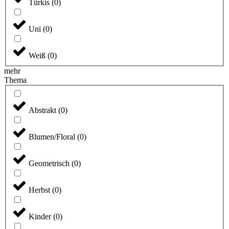
Türkis
(
0
)
Uni
(
0
)
Weiß
(
0
)
mehr
Thema
Abstrakt
(
0
)
Blumen/Floral
(
0
)
Geometrisch
(
0
)
Herbst
(
0
)
Kinder
(
0
)