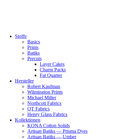
Zum
Inhalt
springen
Stoffe
Basics
Prints
Batiks
Precuts
Layer Cakes
Charm Packs
Fat Quarter
Hersteller
Robert Kaufman
Wilmington Prints
Michael Miller
Northcott Fabrics
QT Fabrics
Henry Glass Fabrics
Kollektionen
KONA Cotton Solids
Artisan Batiks — Prisma Dyes
Artisan Batiks — Umber