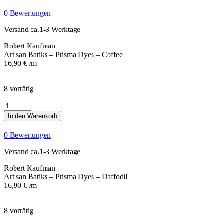
Prisma
0 Bewertungen
Dyes
-
Versand ca.1-3 Werktage
Coffee
Menge
Robert Kaufman
Artisan Batiks – Prisma Dyes – Coffee
16,90
€
/m
8 vorrätig
Artisan
Batiks
In den Warenkorb
-
Prisma
0 Bewertungen
Dyes
-
Versand ca.1-3 Werktage
Daffodil
Menge
Robert Kaufman
Artisan Batiks – Prisma Dyes – Daffodil
16,90
€
/m
8 vorrätig