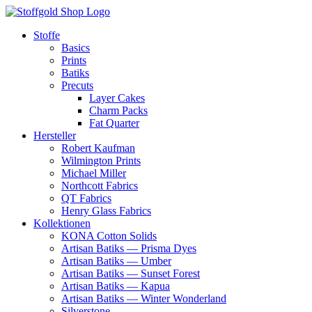
Zum
Inhalt
Stoffe
springen
Basics
Prints
Batiks
Precuts
Layer Cakes
Charm Packs
Fat Quarter
Hersteller
Robert Kaufman
Wilmington Prints
Michael Miller
Northcott Fabrics
QT Fabrics
Henry Glass Fabrics
Kollektionen
KONA Cotton Solids
Artisan Batiks — Prisma Dyes
Artisan Batiks — Umber
Artisan Batiks — Sunset Forest
Artisan Batiks — Kapua
Artisan Batiks — Winter Wonderland
Silverstone