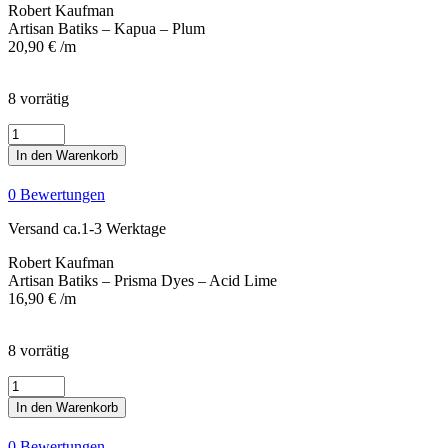
Robert Kaufman
Artisan Batiks – Kapua – Plum
20,90
€
/m
8 vorrätig
Artisan
Batiks
In den Warenkorb
-
Prisma
0 Bewertungen
Dyes
-
Versand ca.1-3 Werktage
Acid
Lime
Robert Kaufman
Menge
Artisan Batiks – Prisma Dyes – Acid Lime
16,90
€
/m
8 vorrätig
Artisan
Batiks
In den Warenkorb
-
Prisma
0 Bewertungen