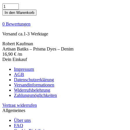
Artisan
Batiks
In den Warenkorb
-
Prisma
0 Bewertungen
Dyes
-
Versand ca.1-3 Werktage
Denim
Menge
Robert Kaufman
Artisan Batiks – Prisma Dyes – Denim
16,90
€
/m
Dein Einkauf
Impressum
AGB
Datenschutzerklärung
Versandinformationen
Widerrufsbelehrung
Zahlungsmöglichkeiten
Vertrag widerrufen
Allgemeines
Über uns
FAQ