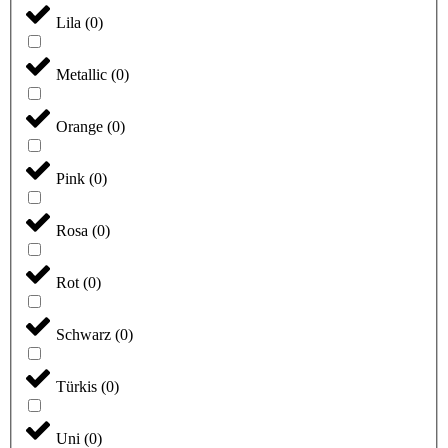
Lila
(
0
)
Metallic
(
0
)
Orange
(
0
)
Pink
(
0
)
Rosa
(
0
)
Rot
(
0
)
Schwarz
(
0
)
Türkis
(
0
)
Uni
(
0
)