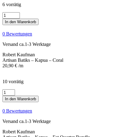
6 vorrätig
Artisan
Batiks
In den Warenkorb
-
Kapua
0 Bewertungen
-
Coral
Versand ca.1-3 Werktage
Menge
Robert Kaufman
Artisan Batiks – Kapua – Coral
20,90
€
/m
10 vorrätig
Artisan
Batiks
In den Warenkorb
-
Kapua
0 Bewertungen
-
Fat
Versand ca.1-3 Werktage
Quarter
Bundle
Robert Kaufman
Menge