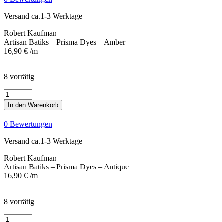
Dyes
-
Versand ca.1-3 Werktage
Amber
Menge
Robert Kaufman
Artisan Batiks – Prisma Dyes – Amber
16,90
€
/m
8 vorrätig
Artisan
Batiks
In den Warenkorb
-
Prisma
0 Bewertungen
Dyes
-
Versand ca.1-3 Werktage
Antique
Menge
Robert Kaufman
Artisan Batiks – Prisma Dyes – Antique
16,90
€
/m
8 vorrätig
Artisan