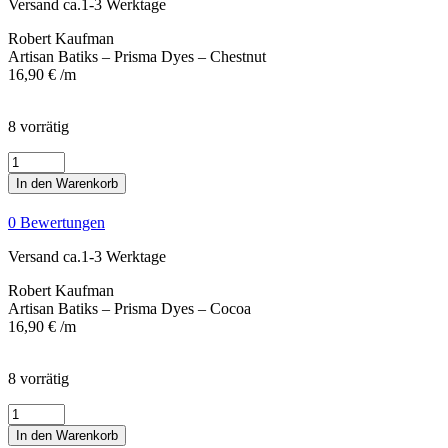
Versand ca.1-3 Werktage
Chestnut
Menge
Robert Kaufman
Artisan Batiks – Prisma Dyes – Chestnut
16,90
€
/m
8 vorrätig
Artisan
Batiks
In den Warenkorb
-
Prisma
0 Bewertungen
Dyes
-
Versand ca.1-3 Werktage
Cocoa
Menge
Robert Kaufman
Artisan Batiks – Prisma Dyes – Cocoa
16,90
€
/m
8 vorrätig
Artisan
Batiks
In den Warenkorb
-