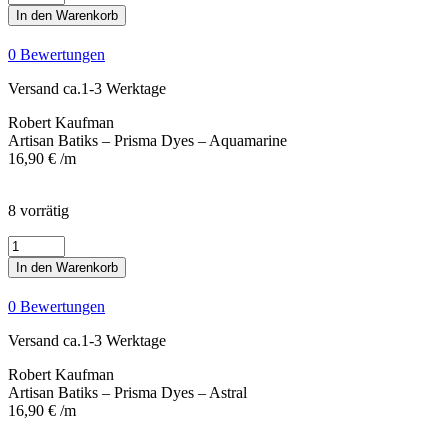
Batiks
In den Warenkorb
-
Prisma
0 Bewertungen
Dyes
-
Versand ca.1-3 Werktage
Aquamarine
Menge
Robert Kaufman
Artisan Batiks – Prisma Dyes – Aquamarine
16,90
€
/m
8 vorrätig
Artisan
Batiks
In den Warenkorb
-
Prisma
0 Bewertungen
Dyes
-
Versand ca.1-3 Werktage
Astral
Menge
Robert Kaufman
Artisan Batiks – Prisma Dyes – Astral
16,90
€
/m