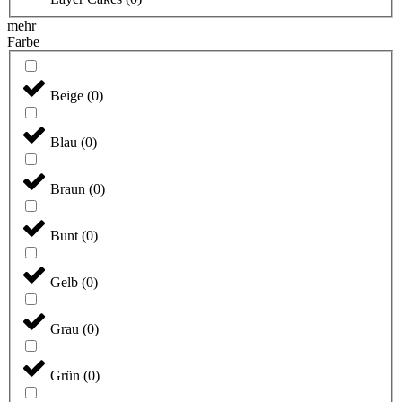
mehr
Farbe
Beige
(
0
)
Blau
(
0
)
Braun
(
0
)
Bunt
(
0
)
Gelb
(
0
)
Grau
(
0
)
Grün
(
0
)