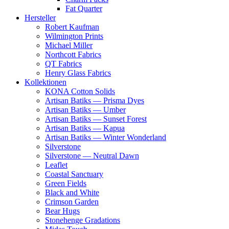
Fat Quarter
Hersteller
Robert Kaufman
Wilmington Prints
Michael Miller
Northcott Fabrics
QT Fabrics
Henry Glass Fabrics
Kollektionen
KONA Cotton Solids
Artisan Batiks — Prisma Dyes
Artisan Batiks — Umber
Artisan Batiks — Sunset Forest
Artisan Batiks — Kapua
Artisan Batiks — Winter Wonderland
Silverstone
Silverstone — Neutral Dawn
Leaflet
Coastal Sanctuary
Green Fields
Black and White
Crimson Garden
Bear Hugs
Stonehenge Gradations