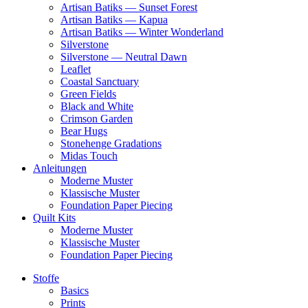
Artisan Batiks — Sunset Forest
Artisan Batiks — Kapua
Artisan Batiks — Winter Wonderland
Silverstone
Silverstone — Neutral Dawn
Leaflet
Coastal Sanctuary
Green Fields
Black and White
Crimson Garden
Bear Hugs
Stonehenge Gradations
Midas Touch
Anleitungen
Moderne Muster
Klassische Muster
Foundation Paper Piecing
Quilt Kits
Moderne Muster
Klassische Muster
Foundation Paper Piecing
Stoffe
Basics
Prints