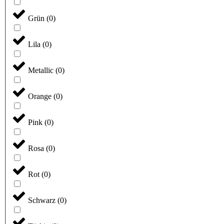
Grün
(
0
)
Lila
(
0
)
Metallic
(
0
)
Orange
(
0
)
Pink
(
0
)
Rosa
(
0
)
Rot
(
0
)
Schwarz
(
0
)