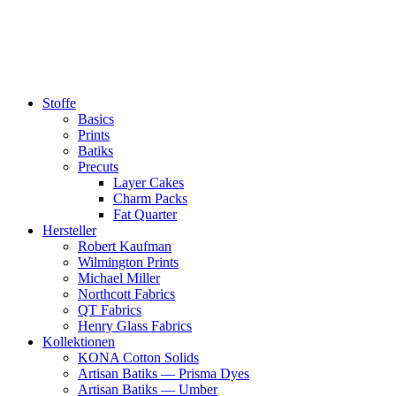
Zum
Inhalt
springen
Stoffe
Basics
Prints
Batiks
Precuts
Layer Cakes
Charm Packs
Fat Quarter
Hersteller
Robert Kaufman
Wilmington Prints
Michael Miller
Northcott Fabrics
QT Fabrics
Henry Glass Fabrics
Kollektionen
KONA Cotton Solids
Artisan Batiks — Prisma Dyes
Artisan Batiks — Umber