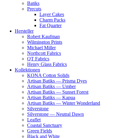
Batiks
Precuts
Layer Cakes
Charm Packs
Fat Quarter
Hersteller
Robert Kaufman
Wilmington Prints
Michael Miller
Northcott Fabrics
QT Fabrics
Henry Glass Fabrics
Kollektionen
KONA Cotton Solids
Artisan Batiks — Prisma Dyes
Artisan Batiks — Umber
Artisan Batiks — Sunset Forest
Artisan Batiks — Kapua
Artisan Batiks — Winter Wonderland
Silverstone
Silverstone — Neutral Dawn
Leaflet
Coastal Sanctuary
Green Fields
Black and White