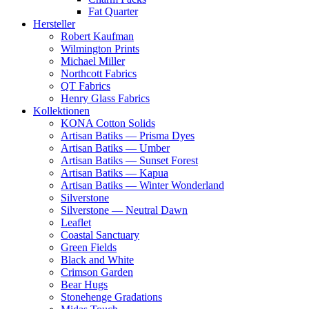
Fat Quarter
Hersteller
Robert Kaufman
Wilmington Prints
Michael Miller
Northcott Fabrics
QT Fabrics
Henry Glass Fabrics
Kollektionen
KONA Cotton Solids
Artisan Batiks — Prisma Dyes
Artisan Batiks — Umber
Artisan Batiks — Sunset Forest
Artisan Batiks — Kapua
Artisan Batiks — Winter Wonderland
Silverstone
Silverstone — Neutral Dawn
Leaflet
Coastal Sanctuary
Green Fields
Black and White
Crimson Garden
Bear Hugs
Stonehenge Gradations