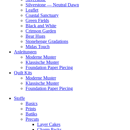
Silverstone — Neutral Dawn
Leaflet
Coastal Sanctuary
Green Fields
Black and White
Crimson Garden
Bear Hugs
Stonehenge Gradations
Midas Touch
Anleitungen
Moderne Muster
Klassische Muster
Foundation Paper Piecing
Quilt Kits
Moderne Muster
Klassische Muster
Foundation Paper Piecing
Stoffe
Basics
Prints
Batiks
Precuts
Layer Cakes
Charm Packs