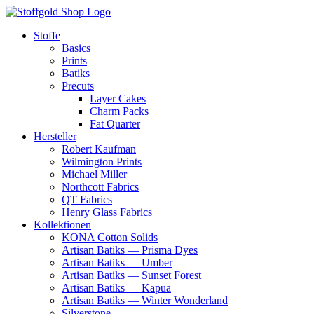
Zum
Inhalt
Stoffe
springen
Basics
Prints
Batiks
Precuts
Layer Cakes
Charm Packs
Fat Quarter
Hersteller
Robert Kaufman
Wilmington Prints
Michael Miller
Northcott Fabrics
QT Fabrics
Henry Glass Fabrics
Kollektionen
KONA Cotton Solids
Artisan Batiks — Prisma Dyes
Artisan Batiks — Umber
Artisan Batiks — Sunset Forest
Artisan Batiks — Kapua
Artisan Batiks — Winter Wonderland
Silverstone