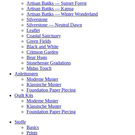
Artisan Batiks — Sunset Forest
Artisan Batiks — Kapua
Artisan Batiks — Winter Wonderland
Silverstone
Silverstone — Neutral Dawn
Leaflet
Coastal Sanctuary
Green Fields
Black and White
Crimson Garden
Bear Hugs
Stonehenge Gradations
Midas Touch
Anleitungen
Moderne Muster
Klassische Muster
Foundation Paper Piecing
Quilt Kits
Moderne Muster
Klassische Muster
Foundation Paper Piecing
Stoffe
Basics
Prints