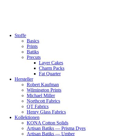
Zum
Inhalt
springen
Stoffe
Basics
Prints
Batiks
Precuts
Layer Cakes
Charm Packs
Fat Quarter
Hersteller
Robert Kaufman
Wilmington Prints
Michael Miller
Northcott Fabrics
QT Fabrics
Henry Glass Fabrics
Kollektionen
KONA Cotton Solids
Artisan Batiks — Prisma Dyes
Artisan Batiks — Umber