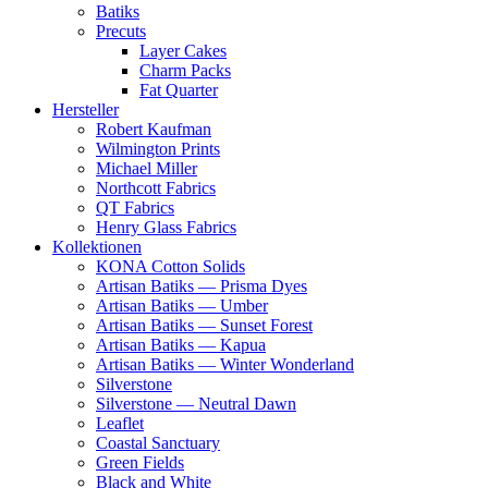
Batiks
Precuts
Layer Cakes
Charm Packs
Fat Quarter
Hersteller
Robert Kaufman
Wilmington Prints
Michael Miller
Northcott Fabrics
QT Fabrics
Henry Glass Fabrics
Kollektionen
KONA Cotton Solids
Artisan Batiks — Prisma Dyes
Artisan Batiks — Umber
Artisan Batiks — Sunset Forest
Artisan Batiks — Kapua
Artisan Batiks — Winter Wonderland
Silverstone
Silverstone — Neutral Dawn
Leaflet
Coastal Sanctuary
Green Fields
Black and White