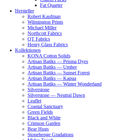
Fat Quarter
Hersteller
Robert Kaufman
Wilmington Prints
Michael Miller
Northcott Fabrics
QT Fabrics
Henry Glass Fabrics
Kollektionen
KONA Cotton Solids
Artisan Batiks — Prisma Dyes
Artisan Batiks — Umber
Artisan Batiks — Sunset Forest
Artisan Batiks — Kapua
Artisan Batiks — Winter Wonderland
Silverstone
Silverstone — Neutral Dawn
Leaflet
Coastal Sanctuary
Green Fields
Black and White
Crimson Garden
Bear Hugs
Stonehenge Gradations