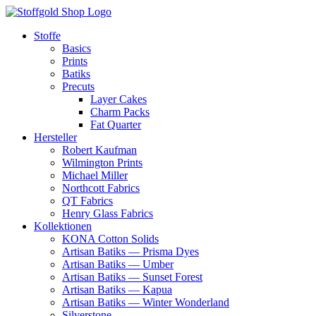
Zum
Inhalt
Stoffe
springen
Basics
Prints
Batiks
Precuts
Layer Cakes
Charm Packs
Fat Quarter
Hersteller
Robert Kaufman
Wilmington Prints
Michael Miller
Northcott Fabrics
QT Fabrics
Henry Glass Fabrics
Kollektionen
KONA Cotton Solids
Artisan Batiks — Prisma Dyes
Artisan Batiks — Umber
Artisan Batiks — Sunset Forest
Artisan Batiks — Kapua
Artisan Batiks — Winter Wonderland
Silverstone