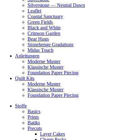
Silverstone — Neutral Dawn
Leaflet
Coastal Sanctuary
Green Fields
Black and White
Crimson Garden
Bear Hugs
Stonehenge Gradations
Midas Touch
Anleitungen
Moderne Muster
Klassische Muster
Foundation Paper Piecing
Quilt Kits
Moderne Muster
Klassische Muster
Foundation Paper Piecing
Stoffe
Basics
Prints
Batiks
Precuts
Layer Cakes
Charm Packs