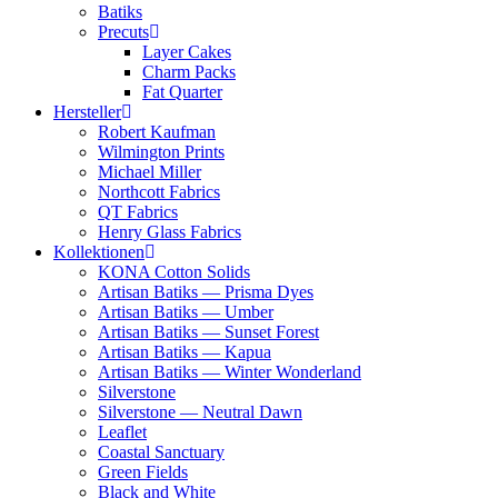
Batiks
Precuts
Layer Cakes
Charm Packs
Fat Quarter
Hersteller
Robert Kaufman
Wilmington Prints
Michael Miller
Northcott Fabrics
QT Fabrics
Henry Glass Fabrics
Kollektionen
KONA Cotton Solids
Artisan Batiks — Prisma Dyes
Artisan Batiks — Umber
Artisan Batiks — Sunset Forest
Artisan Batiks — Kapua
Artisan Batiks — Winter Wonderland
Silverstone
Silverstone — Neutral Dawn
Leaflet
Coastal Sanctuary
Green Fields
Black and White