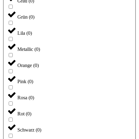
Grau
(
0
)
Grün
(
0
)
Lila
(
0
)
Metallic
(
0
)
Orange
(
0
)
Pink
(
0
)
Rosa
(
0
)
Rot
(
0
)
Schwarz
(
0
)