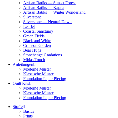
Artisan Batiks — Sunset Forest
Artisan Batiks — Kapua
Artisan Batiks — Winter Wonderland
Silverstone
Silverstone — Neutral Dawn
Leaflet
Coastal Sanctuary
Green Fields
Black and White
Crimson Garden
Bear Hugs
Stonehenge Gradations
Midas Touch
Anleitungen
Moderne Muster
Klassische Muster
Foundation Paper Piecing
Quilt Kits
Moderne Muster
Klassische Muster
Foundation Paper Piecing
Stoffe
Basics
Prints