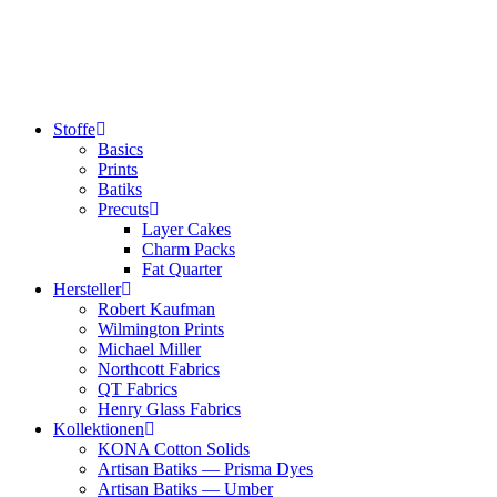
Zum
Inhalt
springen
Stoffe
Basics
Prints
Batiks
Precuts
Layer Cakes
Charm Packs
Fat Quarter
Hersteller
Robert Kaufman
Wilmington Prints
Michael Miller
Northcott Fabrics
QT Fabrics
Henry Glass Fabrics
Kollektionen
KONA Cotton Solids
Artisan Batiks — Prisma Dyes
Artisan Batiks — Umber