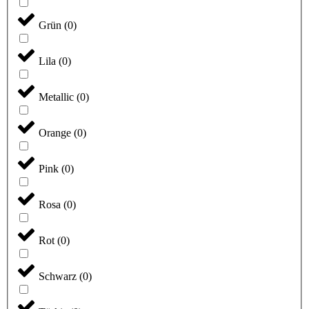
Grün
(
0
)
Lila
(
0
)
Metallic
(
0
)
Orange
(
0
)
Pink
(
0
)
Rosa
(
0
)
Rot
(
0
)
Schwarz
(
0
)