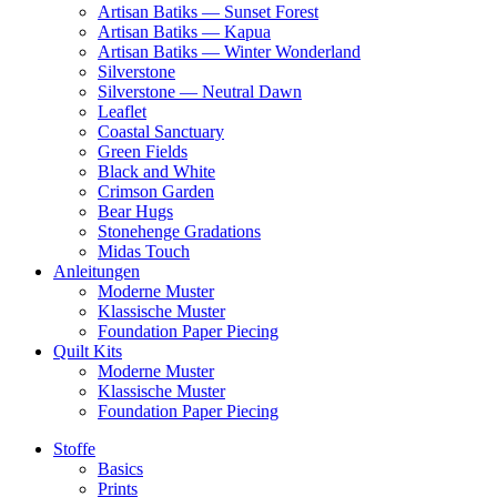
Artisan Batiks — Sunset Forest
Artisan Batiks — Kapua
Artisan Batiks — Winter Wonderland
Silverstone
Silverstone — Neutral Dawn
Leaflet
Coastal Sanctuary
Green Fields
Black and White
Crimson Garden
Bear Hugs
Stonehenge Gradations
Midas Touch
Anleitungen
Moderne Muster
Klassische Muster
Foundation Paper Piecing
Quilt Kits
Moderne Muster
Klassische Muster
Foundation Paper Piecing
Stoffe
Basics
Prints