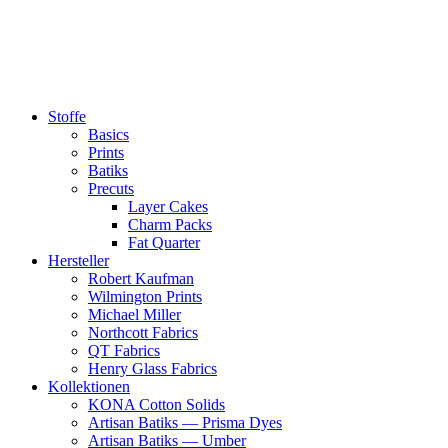
Zum
Inhalt
springen
Stoffe
Basics
Prints
Batiks
Precuts
Layer Cakes
Charm Packs
Fat Quarter
Hersteller
Robert Kaufman
Wilmington Prints
Michael Miller
Northcott Fabrics
QT Fabrics
Henry Glass Fabrics
Kollektionen
KONA Cotton Solids
Artisan Batiks — Prisma Dyes
Artisan Batiks — Umber