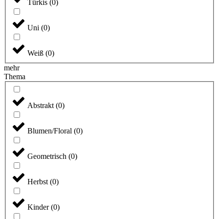
Türkis
(
0
)
Uni
(
0
)
Weiß
(
0
)
mehr
Thema
Abstrakt
(
0
)
Blumen/Floral
(
0
)
Geometrisch
(
0
)
Herbst
(
0
)
Kinder
(
0
)