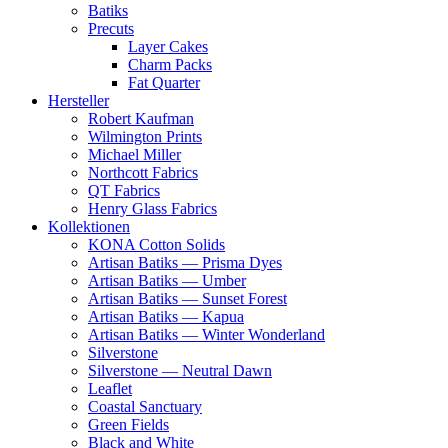
Batiks
Precuts
Layer Cakes
Charm Packs
Fat Quarter
Hersteller
Robert Kaufman
Wilmington Prints
Michael Miller
Northcott Fabrics
QT Fabrics
Henry Glass Fabrics
Kollektionen
KONA Cotton Solids
Artisan Batiks — Prisma Dyes
Artisan Batiks — Umber
Artisan Batiks — Sunset Forest
Artisan Batiks — Kapua
Artisan Batiks — Winter Wonderland
Silverstone
Silverstone — Neutral Dawn
Leaflet
Coastal Sanctuary
Green Fields
Black and White