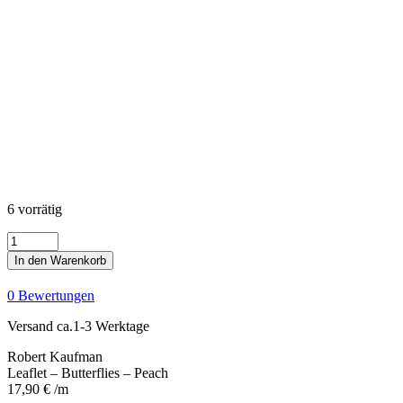
6 vorrätig
Leaflet
-
In den Warenkorb
Butterflies
-
0 Bewertungen
Peach
Menge
Versand ca.1-3 Werktage
Robert Kaufman
Leaflet – Butterflies – Peach
17,90
€
/m