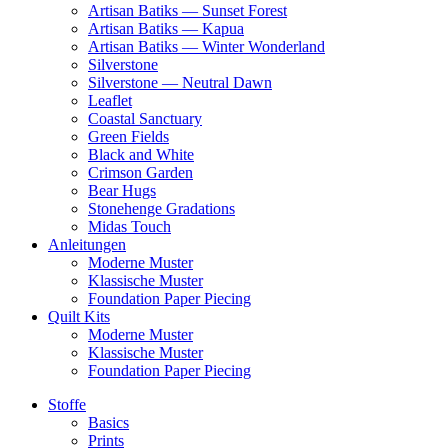
Artisan Batiks — Sunset Forest
Artisan Batiks — Kapua
Artisan Batiks — Winter Wonderland
Silverstone
Silverstone — Neutral Dawn
Leaflet
Coastal Sanctuary
Green Fields
Black and White
Crimson Garden
Bear Hugs
Stonehenge Gradations
Midas Touch
Anleitungen
Moderne Muster
Klassische Muster
Foundation Paper Piecing
Quilt Kits
Moderne Muster
Klassische Muster
Foundation Paper Piecing
Stoffe
Basics
Prints