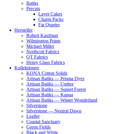
Batiks
Precuts
Layer Cakes
Charm Packs
Fat Quarter
Hersteller
Robert Kaufman
Wilmington Prints
Michael Miller
Northcott Fabrics
QT Fabrics
Henry Glass Fabrics
Kollektionen
KONA Cotton Solids
Artisan Batiks — Prisma Dyes
Artisan Batiks — Umber
Artisan Batiks — Sunset Forest
Artisan Batiks — Kapua
Artisan Batiks — Winter Wonderland
Silverstone
Silverstone — Neutral Dawn
Leaflet
Coastal Sanctuary
Green Fields
Black and White