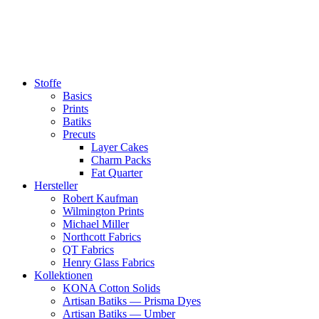
Zum
Inhalt
springen
Stoffe
Basics
Prints
Batiks
Precuts
Layer Cakes
Charm Packs
Fat Quarter
Hersteller
Robert Kaufman
Wilmington Prints
Michael Miller
Northcott Fabrics
QT Fabrics
Henry Glass Fabrics
Kollektionen
KONA Cotton Solids
Artisan Batiks — Prisma Dyes
Artisan Batiks — Umber