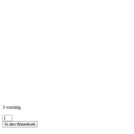
3 vorrätig
Biggy
the
In den Warenkorb
Bee
Menge