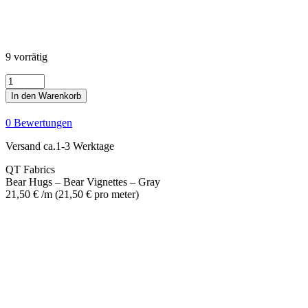
9 vorrätig
Bear
Hugs
In den Warenkorb
-
Bear
0 Bewertungen
Vignettes
-
Versand ca.1-3 Werktage
Gray
Menge
QT Fabrics
Bear Hugs – Bear Vignettes – Gray
21,50
€
/m
(
21,50
€
pro meter
)