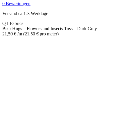
Flowers
0 Bewertungen
and
Insects
Versand ca.1-3 Werktage
Toss
-
QT Fabrics
Dark
Bear Hugs – Flowers and Insects Toss – Dark Gray
Gray
21,50
€
/m
(
21,50
€
pro meter
)
Menge