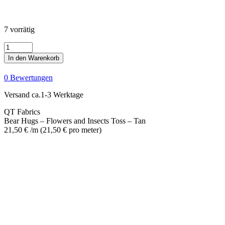
7 vorrätig
Bear
Hugs
In den Warenkorb
-
Flowers
0 Bewertungen
and
Insects
Versand ca.1-3 Werktage
Toss
-
QT Fabrics
Tan
Bear Hugs – Flowers and Insects Toss – Tan
Menge
21,50
€
/m
(
21,50
€
pro meter
)