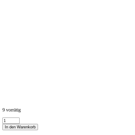
9 vorrätig
Bear
Hugs
In den Warenkorb
-