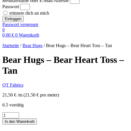
Benutzername oder E-Mail-Adresse
Passwort
erinnere dich an mich
Einloggen
Passwort vergessen
0
0,00
€
0
Warenkorb
Startseite
/
Bear Hugs
/ Bear Hugs – Bear Heart Toss – Tan
Bear Hugs – Bear Heart Toss –
Tan
QT Fabrics
21,50
€
/m
(
21,50
€
pro meter
)
6.5 vorrätig
Bear
Hugs
In den Warenkorb
-
Bear