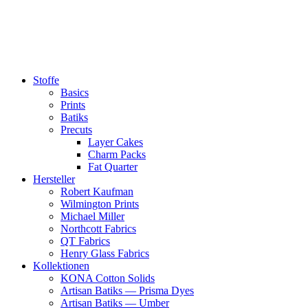
Zum
Inhalt
springen
Stoffe
Basics
Prints
Batiks
Precuts
Layer Cakes
Charm Packs
Fat Quarter
Hersteller
Robert Kaufman
Wilmington Prints
Michael Miller
Northcott Fabrics
QT Fabrics
Henry Glass Fabrics
Kollektionen
KONA Cotton Solids
Artisan Batiks — Prisma Dyes
Artisan Batiks — Umber