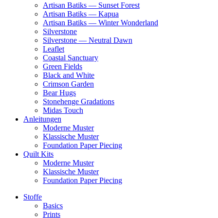
Artisan Batiks — Sunset Forest
Artisan Batiks — Kapua
Artisan Batiks — Winter Wonderland
Silverstone
Silverstone — Neutral Dawn
Leaflet
Coastal Sanctuary
Green Fields
Black and White
Crimson Garden
Bear Hugs
Stonehenge Gradations
Midas Touch
Anleitungen
Moderne Muster
Klassische Muster
Foundation Paper Piecing
Quilt Kits
Moderne Muster
Klassische Muster
Foundation Paper Piecing
Stoffe
Basics
Prints