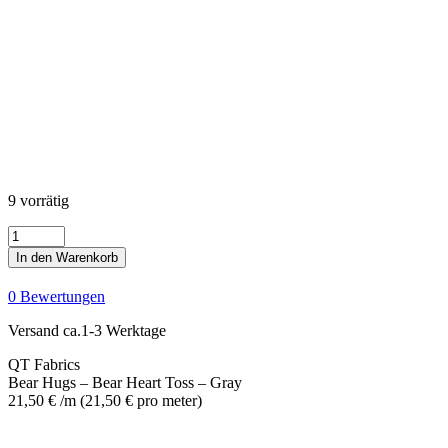
9 vorrätig
Bear
Hugs
In den Warenkorb
-
Bear
0 Bewertungen
Heart
Toss
Versand ca.1-3 Werktage
-
Gray
QT Fabrics
Menge
Bear Hugs – Bear Heart Toss – Gray
21,50
€
/m
(
21,50
€
pro meter
)