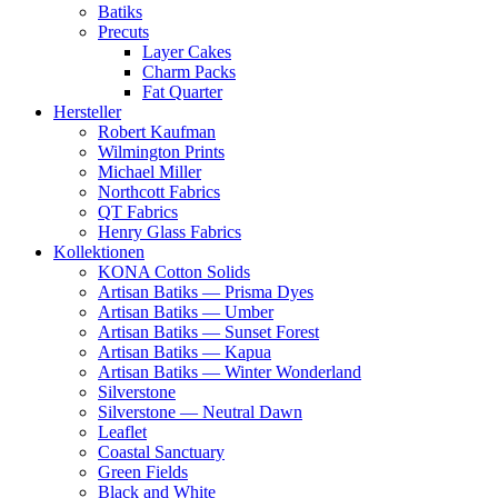
Batiks
Precuts
Layer Cakes
Charm Packs
Fat Quarter
Hersteller
Robert Kaufman
Wilmington Prints
Michael Miller
Northcott Fabrics
QT Fabrics
Henry Glass Fabrics
Kollektionen
KONA Cotton Solids
Artisan Batiks — Prisma Dyes
Artisan Batiks — Umber
Artisan Batiks — Sunset Forest
Artisan Batiks — Kapua
Artisan Batiks — Winter Wonderland
Silverstone
Silverstone — Neutral Dawn
Leaflet
Coastal Sanctuary
Green Fields
Black and White