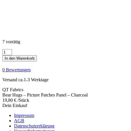
7 vorrätig
Bear
Hugs
In den Warenkorb
-
Picture
0 Bewertungen
Patches
Panel
Versand ca.1-3 Werktage
-
Charcoal
QT Fabrics
Menge
Bear Hugs – Picture Patches Panel – Charcoal
19,80
€
/Stück
Dein Einkauf
Impressum
AGB
Datenschutzerklärung