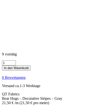
9 vorrätig
Bear
Hugs
In den Warenkorb
-
Decorative
0 Bewertungen
Stripes
-
Versand ca.1-3 Werktage
Gray
Menge
QT Fabrics
Bear Hugs – Decorative Stripes – Gray
21,50
€
/m
(
21,50
€
pro meter
)