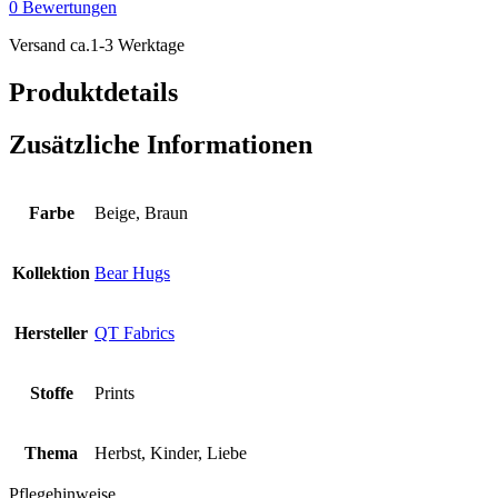
0 Bewertungen
Heart
Toss
Versand ca.1-3 Werktage
-
Tan
Produktdetails
Menge
Zusätzliche Informationen
Farbe
Beige, Braun
Kollektion
Bear Hugs
Hersteller
QT Fabrics
Stoffe
Prints
Thema
Herbst, Kinder, Liebe
Pflegehinweise