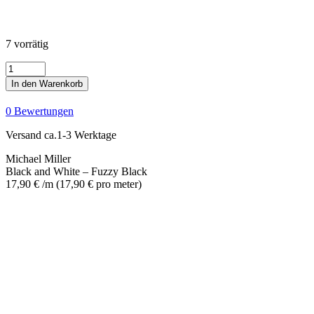
7 vorrätig
Black
and
In den Warenkorb
White
-
0 Bewertungen
Fuzzy
Black
Versand ca.1-3 Werktage
Menge
Michael Miller
Black and White – Fuzzy Black
17,90
€
/m
(
17,90
€
pro meter
)