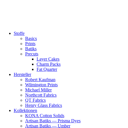
Zum
Inhalt
springen
Stoffe
Basics
Prints
Batiks
Precuts
Layer Cakes
Charm Packs
Fat Quarter
Hersteller
Robert Kaufman
Wilmington Prints
Michael Miller
Northcott Fabrics
QT Fabrics
Henry Glass Fabrics
Kollektionen
KONA Cotton Solids
Artisan Batiks — Prisma Dyes
Artisan Batiks — Umber