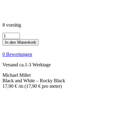
8 vorrätig
Black
and
In den Warenkorb
White
-
0 Bewertungen
Rocky
Black
Versand ca.1-3 Werktage
Menge
Michael Miller
Black and White – Rocky Black
17,90
€
/m
(
17,90
€
pro meter
)