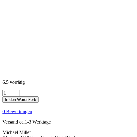
6.5 vorrätig
Black
and
In den Warenkorb
White
-
0 Bewertungen
Atomic
Web
Versand ca.1-3 Werktage
Black
Menge
Michael Miller