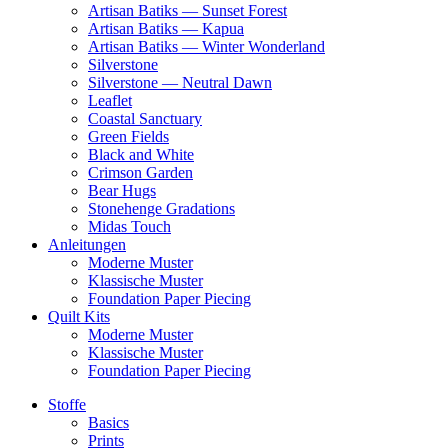
Artisan Batiks — Sunset Forest
Artisan Batiks — Kapua
Artisan Batiks — Winter Wonderland
Silverstone
Silverstone — Neutral Dawn
Leaflet
Coastal Sanctuary
Green Fields
Black and White
Crimson Garden
Bear Hugs
Stonehenge Gradations
Midas Touch
Anleitungen
Moderne Muster
Klassische Muster
Foundation Paper Piecing
Quilt Kits
Moderne Muster
Klassische Muster
Foundation Paper Piecing
Stoffe
Basics
Prints