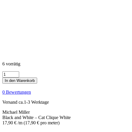
6 vorrätig
Black
and
In den Warenkorb
White
-
0 Bewertungen
Cat
Clique
Versand ca.1-3 Werktage
White
Menge
Michael Miller
Black and White – Cat Clique White
17,90
€
/m
(
17,90
€
pro meter
)