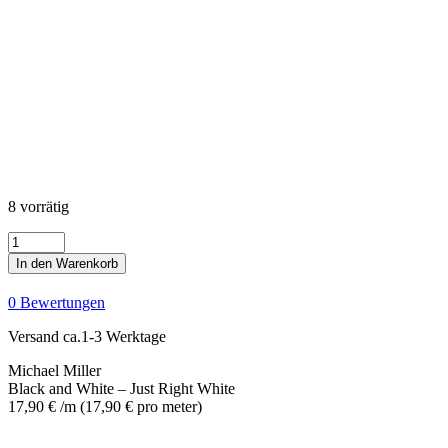
8 vorrätig
Black
and
In den Warenkorb
White
-
0 Bewertungen
Just
Right
Versand ca.1-3 Werktage
White
Menge
Michael Miller
Black and White – Just Right White
17,90
€
/m
(
17,90
€
pro meter
)