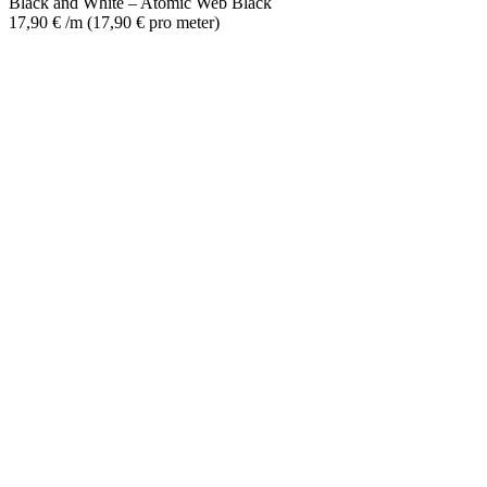
Black and White – Atomic Web Black
17,90
€
/m
(
17,90
€
pro meter
)