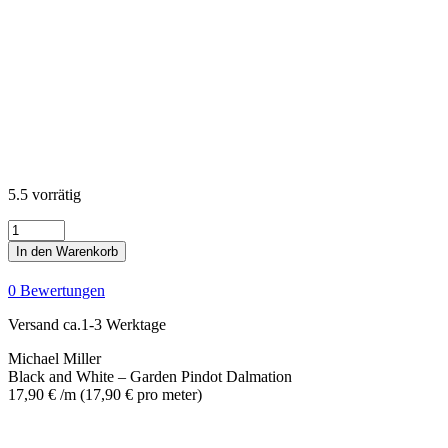
5.5 vorrätig
Black
and
In den Warenkorb
White
-
0 Bewertungen
Garden
Pindot
Versand ca.1-3 Werktage
Dalmation
Menge
Michael Miller
Black and White – Garden Pindot Dalmation
17,90
€
/m
(
17,90
€
pro meter
)