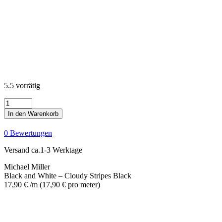
5.5 vorrätig
Black
and
In den Warenkorb
White
-
0 Bewertungen
Cloudy
Stripes
Versand ca.1-3 Werktage
Black
Menge
Michael Miller
Black and White – Cloudy Stripes Black
17,90
€
/m
(
17,90
€
pro meter
)