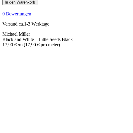
and
In den Warenkorb
White
-
0 Bewertungen
Little
Seeds
Versand ca.1-3 Werktage
Black
Menge
Michael Miller
Black and White – Little Seeds Black
17,90
€
/m
(
17,90
€
pro meter
)