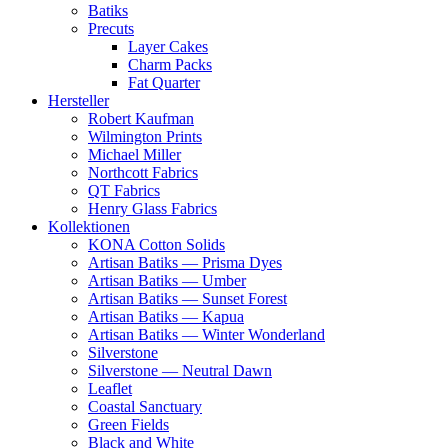
Batiks
Precuts
Layer Cakes
Charm Packs
Fat Quarter
Hersteller
Robert Kaufman
Wilmington Prints
Michael Miller
Northcott Fabrics
QT Fabrics
Henry Glass Fabrics
Kollektionen
KONA Cotton Solids
Artisan Batiks — Prisma Dyes
Artisan Batiks — Umber
Artisan Batiks — Sunset Forest
Artisan Batiks — Kapua
Artisan Batiks — Winter Wonderland
Silverstone
Silverstone — Neutral Dawn
Leaflet
Coastal Sanctuary
Green Fields
Black and White