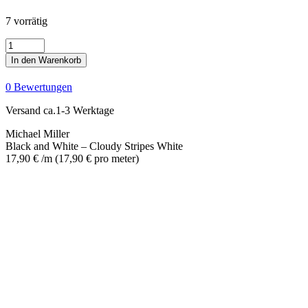
7 vorrätig
Black
and
In den Warenkorb
White
-
0 Bewertungen
Cloudy
Stripes
Versand ca.1-3 Werktage
White
Menge
Michael Miller
Black and White – Cloudy Stripes White
17,90
€
/m
(
17,90
€
pro meter
)