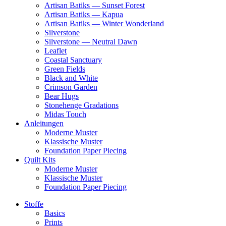
Artisan Batiks — Sunset Forest
Artisan Batiks — Kapua
Artisan Batiks — Winter Wonderland
Silverstone
Silverstone — Neutral Dawn
Leaflet
Coastal Sanctuary
Green Fields
Black and White
Crimson Garden
Bear Hugs
Stonehenge Gradations
Midas Touch
Anleitungen
Moderne Muster
Klassische Muster
Foundation Paper Piecing
Quilt Kits
Moderne Muster
Klassische Muster
Foundation Paper Piecing
Stoffe
Basics
Prints