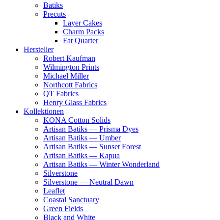
Batiks
Precuts
Layer Cakes
Charm Packs
Fat Quarter
Hersteller
Robert Kaufman
Wilmington Prints
Michael Miller
Northcott Fabrics
QT Fabrics
Henry Glass Fabrics
Kollektionen
KONA Cotton Solids
Artisan Batiks — Prisma Dyes
Artisan Batiks — Umber
Artisan Batiks — Sunset Forest
Artisan Batiks — Kapua
Artisan Batiks — Winter Wonderland
Silverstone
Silverstone — Neutral Dawn
Leaflet
Coastal Sanctuary
Green Fields
Black and White