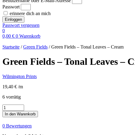
Benutzername oder E-Mail-Adresse
Passwort
erinnere dich an mich
Einloggen
Passwort vergessen
0
0,00
€
0
Warenkorb
Startseite
/
Green Fields
/ Green Fields – Tonal Leaves – Cream
Green Fields – Tonal Leaves – 
Wilmington Prints
19,40
€
/m
6 vorrätig
Green
Fields
In den Warenkorb
-
Tonal
0 Bewertungen
Leaves
-