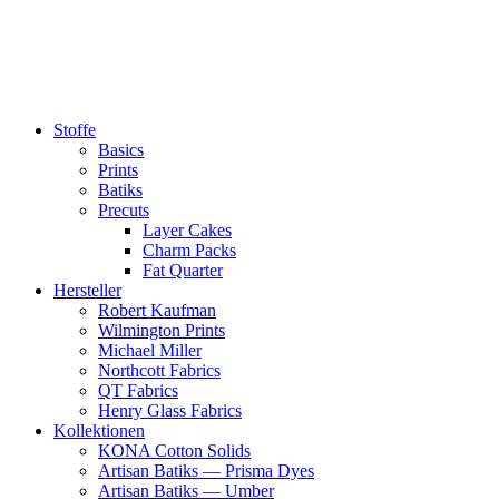
Zum
Inhalt
springen
Stoffe
Basics
Prints
Batiks
Precuts
Layer Cakes
Charm Packs
Fat Quarter
Hersteller
Robert Kaufman
Wilmington Prints
Michael Miller
Northcott Fabrics
QT Fabrics
Henry Glass Fabrics
Kollektionen
KONA Cotton Solids
Artisan Batiks — Prisma Dyes
Artisan Batiks — Umber