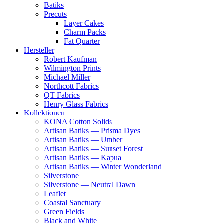
Batiks
Precuts
Layer Cakes
Charm Packs
Fat Quarter
Hersteller
Robert Kaufman
Wilmington Prints
Michael Miller
Northcott Fabrics
QT Fabrics
Henry Glass Fabrics
Kollektionen
KONA Cotton Solids
Artisan Batiks — Prisma Dyes
Artisan Batiks — Umber
Artisan Batiks — Sunset Forest
Artisan Batiks — Kapua
Artisan Batiks — Winter Wonderland
Silverstone
Silverstone — Neutral Dawn
Leaflet
Coastal Sanctuary
Green Fields
Black and White