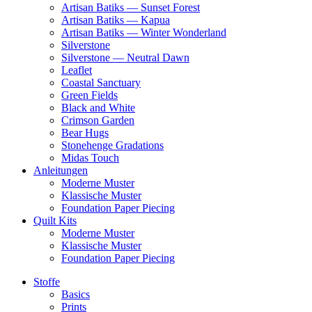
Artisan Batiks — Sunset Forest
Artisan Batiks — Kapua
Artisan Batiks — Winter Wonderland
Silverstone
Silverstone — Neutral Dawn
Leaflet
Coastal Sanctuary
Green Fields
Black and White
Crimson Garden
Bear Hugs
Stonehenge Gradations
Midas Touch
Anleitungen
Moderne Muster
Klassische Muster
Foundation Paper Piecing
Quilt Kits
Moderne Muster
Klassische Muster
Foundation Paper Piecing
Stoffe
Basics
Prints