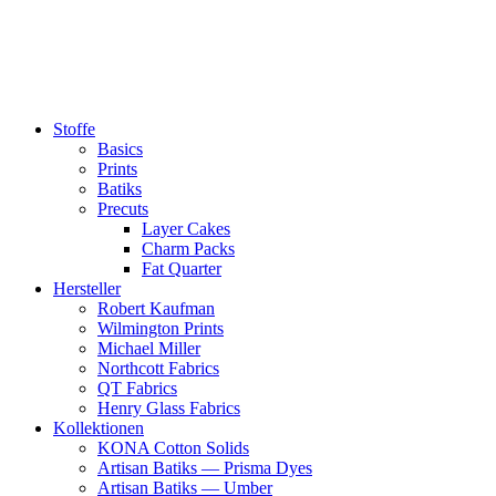
Zum
Inhalt
springen
Stoffe
Basics
Prints
Batiks
Precuts
Layer Cakes
Charm Packs
Fat Quarter
Hersteller
Robert Kaufman
Wilmington Prints
Michael Miller
Northcott Fabrics
QT Fabrics
Henry Glass Fabrics
Kollektionen
KONA Cotton Solids
Artisan Batiks — Prisma Dyes
Artisan Batiks — Umber