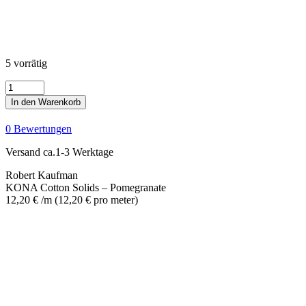
5 vorrätig
KONA
Cotton
In den Warenkorb
Solids
-
0 Bewertungen
Pomegranate
Menge
Versand ca.1-3 Werktage
Robert Kaufman
KONA Cotton Solids – Pomegranate
12,20
€
/m
(
12,20
€
pro meter
)