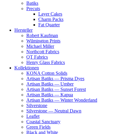
Batiks
Precuts
Layer Cakes
Charm Packs
Fat Quarter
Hersteller
Robert Kaufman
Wilmington Prints
Michael Miller
Northcott Fabrics
QT Fabrics
Henry Glass Fabrics
Kollektionen
KONA Cotton Solids
Artisan Batiks — Prisma Dyes
Artisan Batiks — Umber
Artisan Batiks — Sunset Forest
Artisan Batiks — Kapua
Artisan Batiks — Winter Wonderland
Silverstone
Silverstone — Neutral Dawn
Leaflet
Coastal Sanctuary
Green Fields
Black and White