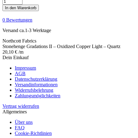
Stonehenge
Gradations
In den Warenkorb
II
-
0 Bewertungen
Oxidized
Copper
Versand ca.1-3 Werktage
Light
-
Northcott Fabrics
Quartz
Stonehenge Gradations II – Oxidized Copper Light – Quartz
Menge
20,10
€
/m
Dein Einkauf
Impressum
AGB
Datenschutzerklärung
Versandinformationen
Widerrufsbelehrung
Zahlungsmöglichkeiten
Vertrag widerrufen
Allgemeines
Über uns
FAQ
Cookie-Richtlinien