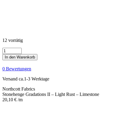
12 vorrätig
Stonehenge
Gradations
In den Warenkorb
II
-
0 Bewertungen
Light
Rust
Versand ca.1-3 Werktage
-
Limestone
Northcott Fabrics
Menge
Stonehenge Gradations II – Light Rust – Limestone
20,10
€
/m