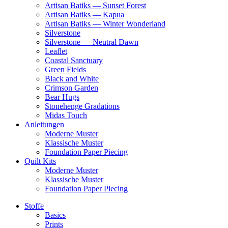
Artisan Batiks — Sunset Forest
Artisan Batiks — Kapua
Artisan Batiks — Winter Wonderland
Silverstone
Silverstone — Neutral Dawn
Leaflet
Coastal Sanctuary
Green Fields
Black and White
Crimson Garden
Bear Hugs
Stonehenge Gradations
Midas Touch
Anleitungen
Moderne Muster
Klassische Muster
Foundation Paper Piecing
Quilt Kits
Moderne Muster
Klassische Muster
Foundation Paper Piecing
Stoffe
Basics
Prints