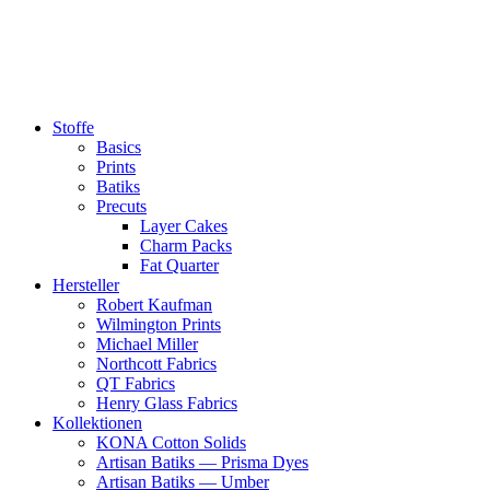
Zum
Inhalt
springen
Stoffe
Basics
Prints
Batiks
Precuts
Layer Cakes
Charm Packs
Fat Quarter
Hersteller
Robert Kaufman
Wilmington Prints
Michael Miller
Northcott Fabrics
QT Fabrics
Henry Glass Fabrics
Kollektionen
KONA Cotton Solids
Artisan Batiks — Prisma Dyes
Artisan Batiks — Umber