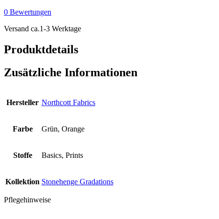
-
0 Bewertungen
Oxidized
Copper
Versand ca.1-3 Werktage
-
Quartz
Produktdetails
Menge
Zusätzliche Informationen
Hersteller
Northcott Fabrics
Farbe
Grün, Orange
Stoffe
Basics, Prints
Kollektion
Stonehenge Gradations
Pflegehinweise