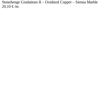
Marble
Stonehenge Gradations II – Oxidized Copper – Sienna Marble
Menge
20,10
€
/m