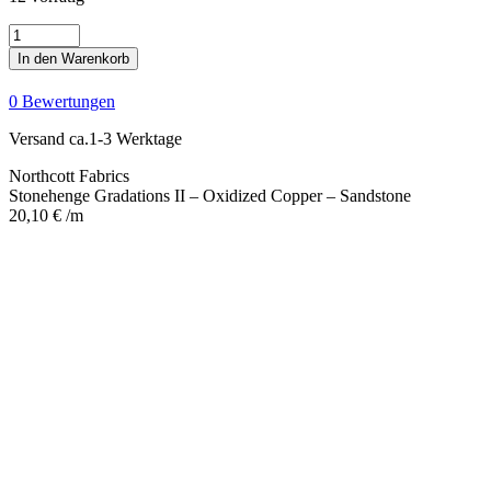
Stonehenge
Gradations
In den Warenkorb
II
-
0 Bewertungen
Oxidized
Copper
Versand ca.1-3 Werktage
-
Sandstone
Northcott Fabrics
Menge
Stonehenge Gradations II – Oxidized Copper – Sandstone
20,10
€
/m