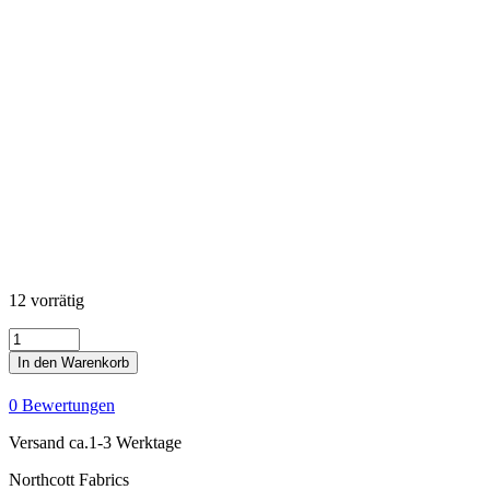
12 vorrätig
Stonehenge
Gradations
In den Warenkorb
II
-
0 Bewertungen
Oxidized
Copper
Versand ca.1-3 Werktage
-
Sienna
Northcott Fabrics