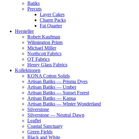
Batiks
Precuts
Layer Cakes
Charm Packs
Fat Quarter
Hersteller
Robert Kaufman
Wilmington Prints
Michael Miller
Northcott Fabrics
QT Fabrics
Henry Glass Fabrics
Kollektionen
KONA Cotton Solids
Artisan Batiks — Prisma Dyes
Artisan Batiks — Umber
Artisan Batiks — Sunset Forest
Artisan Batiks — Kapua
Artisan Batiks — Winter Wonderland
Silverstone
Silverstone — Neutral Dawn
Leaflet
Coastal Sanctuary
Green Fields
Black and White