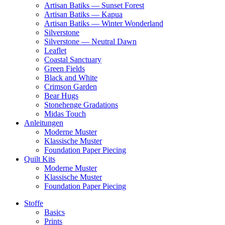
Artisan Batiks — Sunset Forest
Artisan Batiks — Kapua
Artisan Batiks — Winter Wonderland
Silverstone
Silverstone — Neutral Dawn
Leaflet
Coastal Sanctuary
Green Fields
Black and White
Crimson Garden
Bear Hugs
Stonehenge Gradations
Midas Touch
Anleitungen
Moderne Muster
Klassische Muster
Foundation Paper Piecing
Quilt Kits
Moderne Muster
Klassische Muster
Foundation Paper Piecing
Stoffe
Basics
Prints