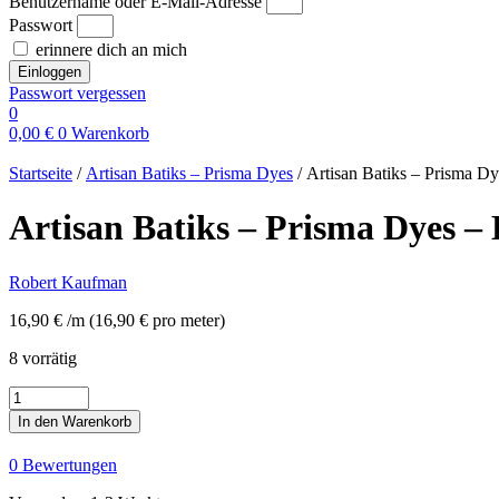
Benutzername oder E-Mail-Adresse
Passwort
erinnere dich an mich
Einloggen
Passwort vergessen
0
0,00
€
0
Warenkorb
Startseite
/
Artisan Batiks – Prisma Dyes
/ Artisan Batiks – Prisma D
Artisan Batiks – Prisma Dyes 
Robert Kaufman
16,90
€
/m
(
16,90
€
pro meter
)
8 vorrätig
Artisan
Batiks
In den Warenkorb
-
Prisma
0 Bewertungen
Dyes
-