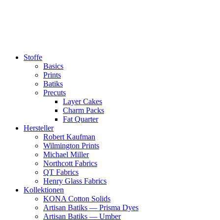
Zum
Inhalt
springen
Stoffe
Basics
Prints
Batiks
Precuts
Layer Cakes
Charm Packs
Fat Quarter
Hersteller
Robert Kaufman
Wilmington Prints
Michael Miller
Northcott Fabrics
QT Fabrics
Henry Glass Fabrics
Kollektionen
KONA Cotton Solids
Artisan Batiks — Prisma Dyes
Artisan Batiks — Umber