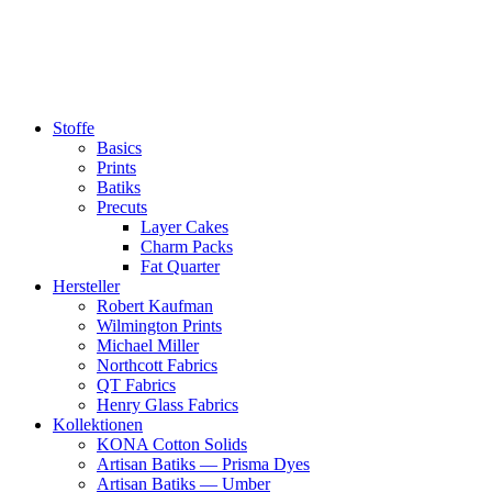
Zum
Inhalt
springen
Stoffe
Basics
Prints
Batiks
Precuts
Layer Cakes
Charm Packs
Fat Quarter
Hersteller
Robert Kaufman
Wilmington Prints
Michael Miller
Northcott Fabrics
QT Fabrics
Henry Glass Fabrics
Kollektionen
KONA Cotton Solids
Artisan Batiks — Prisma Dyes
Artisan Batiks — Umber