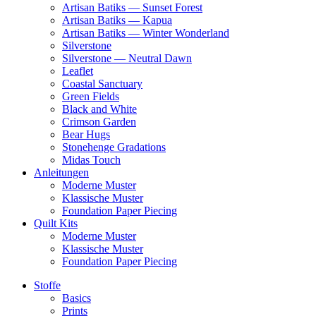
Artisan Batiks — Sunset Forest
Artisan Batiks — Kapua
Artisan Batiks — Winter Wonderland
Silverstone
Silverstone — Neutral Dawn
Leaflet
Coastal Sanctuary
Green Fields
Black and White
Crimson Garden
Bear Hugs
Stonehenge Gradations
Midas Touch
Anleitungen
Moderne Muster
Klassische Muster
Foundation Paper Piecing
Quilt Kits
Moderne Muster
Klassische Muster
Foundation Paper Piecing
Stoffe
Basics
Prints