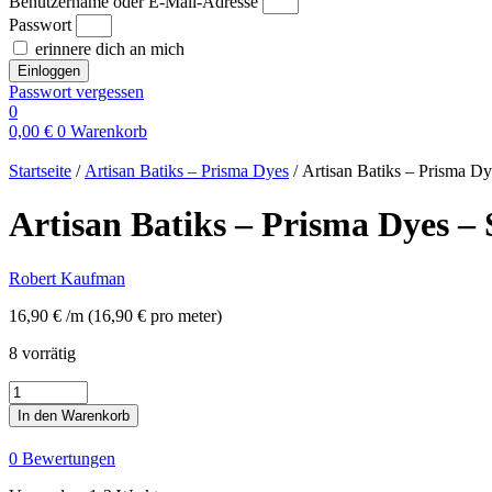
Benutzername oder E-Mail-Adresse
Passwort
erinnere dich an mich
Einloggen
Passwort vergessen
0
0,00
€
0
Warenkorb
Startseite
/
Artisan Batiks – Prisma Dyes
/ Artisan Batiks – Prisma Dy
Artisan Batiks – Prisma Dyes – 
Robert Kaufman
16,90
€
/m
(
16,90
€
pro meter
)
8 vorrätig
Artisan
Batiks
In den Warenkorb
-
Prisma
0 Bewertungen
Dyes
-