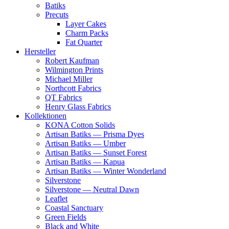
Batiks
Precuts
Layer Cakes
Charm Packs
Fat Quarter
Hersteller
Robert Kaufman
Wilmington Prints
Michael Miller
Northcott Fabrics
QT Fabrics
Henry Glass Fabrics
Kollektionen
KONA Cotton Solids
Artisan Batiks — Prisma Dyes
Artisan Batiks — Umber
Artisan Batiks — Sunset Forest
Artisan Batiks — Kapua
Artisan Batiks — Winter Wonderland
Silverstone
Silverstone — Neutral Dawn
Leaflet
Coastal Sanctuary
Green Fields
Black and White