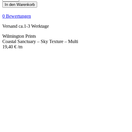
Sanctuary
In den Warenkorb
-
Sky
0 Bewertungen
Texture
-
Versand ca.1-3 Werktage
Multi
Menge
Wilmington Prints
Coastal Sanctuary – Sky Texture – Multi
19,40
€
/m