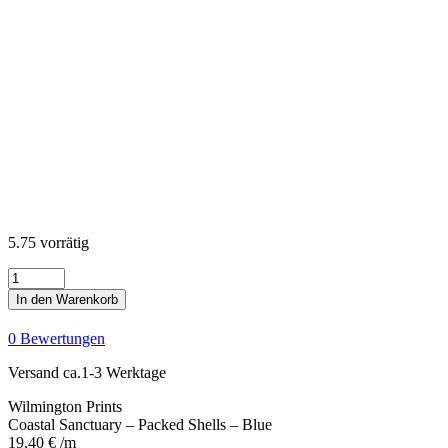
5.75 vorrätig
Coastal
Sanctuary
In den Warenkorb
-
Packed
0 Bewertungen
Shells
-
Versand ca.1-3 Werktage
Blue
Menge
Wilmington Prints
Coastal Sanctuary – Packed Shells – Blue
19,40
€
/m