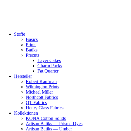
Zum
Inhalt
springen
Stoffe
Basics
Prints
Batiks
Precuts
Layer Cakes
Charm Packs
Fat Quarter
Hersteller
Robert Kaufman
Wilmington Prints
Michael Miller
Northcott Fabrics
QT Fabrics
Henry Glass Fabrics
Kollektionen
KONA Cotton Solids
Artisan Batiks — Prisma Dyes
Artisan Batiks — Umber