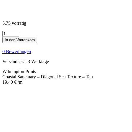
5.75 vorrätig
Coastal
Sanctuary
In den Warenkorb
-
Diagonal
0 Bewertungen
Sea
Texture
Versand ca.1-3 Werktage
-
Tan
Wilmington Prints
Menge
Coastal Sanctuary – Diagonal Sea Texture – Tan
19,40
€
/m