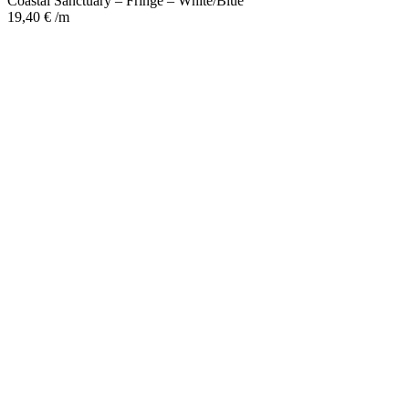
Coastal Sanctuary – Fringe – White/Blue
19,40
€
/m