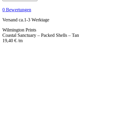
-
Packed
0 Bewertungen
Shells
-
Versand ca.1-3 Werktage
Tan
Menge
Wilmington Prints
Coastal Sanctuary – Packed Shells – Tan
19,40
€
/m