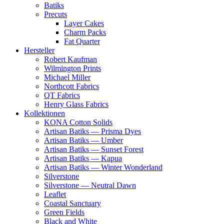
Batiks
Precuts
Layer Cakes
Charm Packs
Fat Quarter
Hersteller
Robert Kaufman
Wilmington Prints
Michael Miller
Northcott Fabrics
QT Fabrics
Henry Glass Fabrics
Kollektionen
KONA Cotton Solids
Artisan Batiks — Prisma Dyes
Artisan Batiks — Umber
Artisan Batiks — Sunset Forest
Artisan Batiks — Kapua
Artisan Batiks — Winter Wonderland
Silverstone
Silverstone — Neutral Dawn
Leaflet
Coastal Sanctuary
Green Fields
Black and White