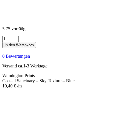
5.75 vorrätig
Coastal
Sanctuary
In den Warenkorb
-
Sky
0 Bewertungen
Texture
-
Versand ca.1-3 Werktage
Blue
Menge
Wilmington Prints
Coastal Sanctuary – Sky Texture – Blue
19,40
€
/m