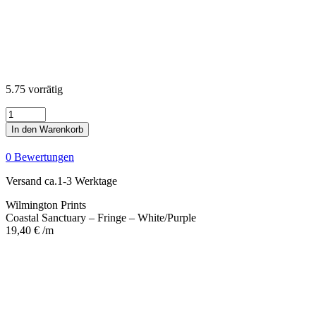
5.75 vorrätig
Coastal
Sanctuary
In den Warenkorb
-
Fringe
0 Bewertungen
-
White/Purple
Versand ca.1-3 Werktage
Menge
Wilmington Prints
Coastal Sanctuary – Fringe – White/Purple
19,40
€
/m