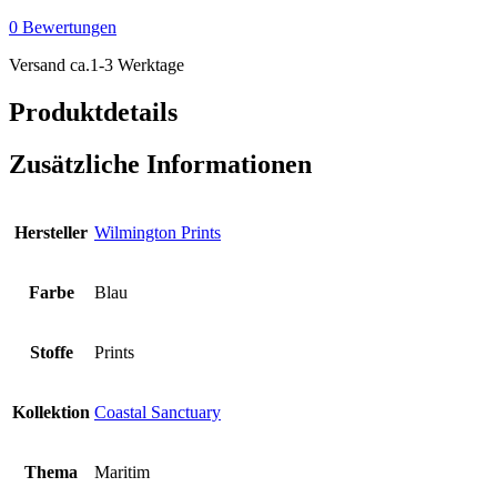
Diagonal
0 Bewertungen
Sea
Texture
Versand ca.1-3 Werktage
-
Blue
Produktdetails
Menge
Zusätzliche Informationen
Hersteller
Wilmington Prints
Farbe
Blau
Stoffe
Prints
Kollektion
Coastal Sanctuary
Thema
Maritim