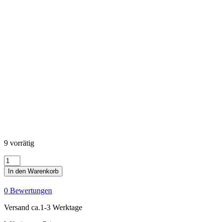
9 vorrätig
Coastal
Sanctuary
In den Warenkorb
-
Coastal
0 Bewertungen
Scenic
Window
Versand ca.1-3 Werktage
Panel
-