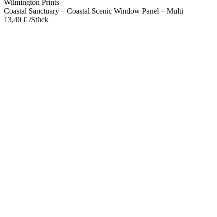
Wilmington Prints
Multi
Coastal Sanctuary – Coastal Scenic Window Panel – Multi
Menge
13,40
€
/Stück