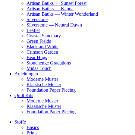
Artisan Batiks — Sunset Forest
Artisan Batiks — Kapua
Artisan Batiks — Winter Wonderland
Silverstone
Silverstone — Neutral Dawn
Leaflet
Coastal Sanctuary
Green Fields
Black and White
Crimson Garden
Bear Hugs
Stonehenge Gradations
Midas Touch
Anleitungen
Moderne Muster
Klassische Muster
Foundation Paper Piecing
Quilt Kits
Moderne Muster
Klassische Muster
Foundation Paper Piecing
Stoffe
Basics
Prints