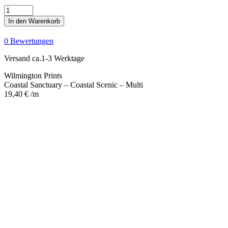
Coastal
Sanctuary
In den Warenkorb
-
Coastal
0 Bewertungen
Scenic
-
Versand ca.1-3 Werktage
Multi
Menge
Wilmington Prints
Coastal Sanctuary – Coastal Scenic – Multi
19,40
€
/m