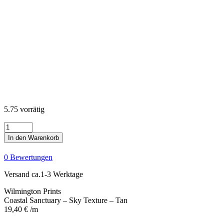
5.75 vorrätig
Coastal
Sanctuary
In den Warenkorb
-
Sky
0 Bewertungen
Texture
-
Versand ca.1-3 Werktage
Tan
Menge
Wilmington Prints
Coastal Sanctuary – Sky Texture – Tan
19,40
€
/m