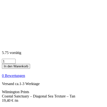
5.75 vorrätig
Coastal
Sanctuary
In den Warenkorb
-
Diagonal
0 Bewertungen
Sea
Texture
Versand ca.1-3 Werktage
-
Tan
Wilmington Prints
Menge
Coastal Sanctuary – Diagonal Sea Texture – Tan
19,40
€
/m