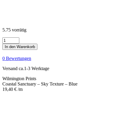
5.75 vorrätig
Coastal
Sanctuary
In den Warenkorb
-
Sky
0 Bewertungen
Texture
-
Versand ca.1-3 Werktage
Blue
Menge
Wilmington Prints
Coastal Sanctuary – Sky Texture – Blue
19,40
€
/m