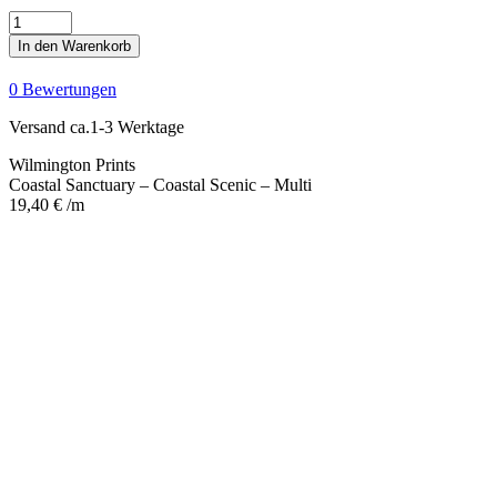
Coastal
Sanctuary
In den Warenkorb
-
Coastal
0 Bewertungen
Scenic
-
Versand ca.1-3 Werktage
Multi
Menge
Wilmington Prints
Coastal Sanctuary – Coastal Scenic – Multi
19,40
€
/m