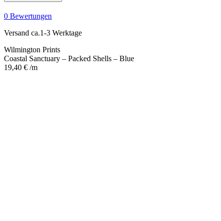
-
Packed
0 Bewertungen
Shells
-
Versand ca.1-3 Werktage
Blue
Menge
Wilmington Prints
Coastal Sanctuary – Packed Shells – Blue
19,40
€
/m