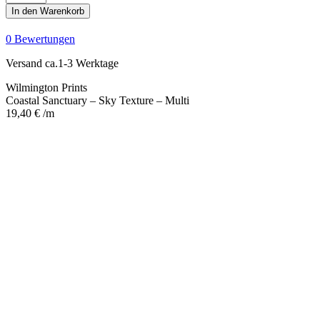
Sanctuary
In den Warenkorb
-
Sky
0 Bewertungen
Texture
-
Versand ca.1-3 Werktage
Multi
Menge
Wilmington Prints
Coastal Sanctuary – Sky Texture – Multi
19,40
€
/m