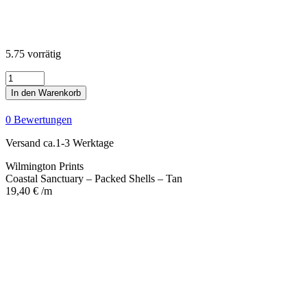
5.75 vorrätig
Coastal
Sanctuary
In den Warenkorb
-
Packed
0 Bewertungen
Shells
-
Versand ca.1-3 Werktage
Tan
Menge
Wilmington Prints
Coastal Sanctuary – Packed Shells – Tan
19,40
€
/m