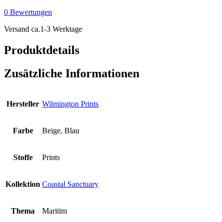
Scenic
0 Bewertungen
Repeating
Border
Versand ca.1-3 Werktage
-
Multi
Produktdetails
Menge
Zusätzliche Informationen
Hersteller
Wilmington Prints
Farbe
Beige, Blau
Stoffe
Prints
Kollektion
Coastal Sanctuary
Thema
Maritim