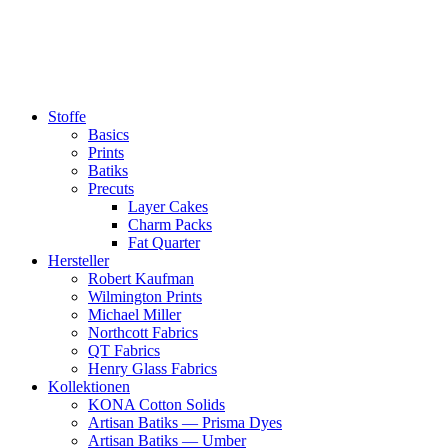
Zum
Inhalt
springen
Stoffe
Basics
Prints
Batiks
Precuts
Layer Cakes
Charm Packs
Fat Quarter
Hersteller
Robert Kaufman
Wilmington Prints
Michael Miller
Northcott Fabrics
QT Fabrics
Henry Glass Fabrics
Kollektionen
KONA Cotton Solids
Artisan Batiks — Prisma Dyes
Artisan Batiks — Umber