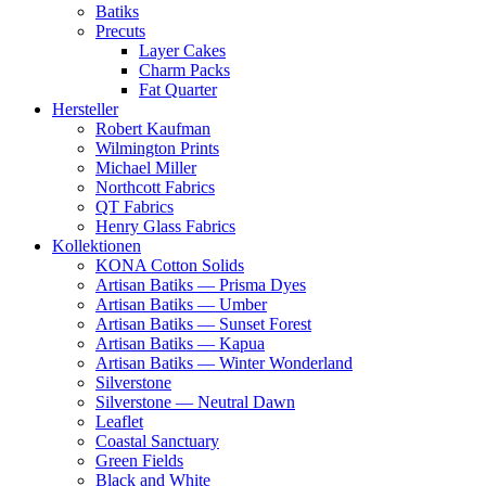
Batiks
Precuts
Layer Cakes
Charm Packs
Fat Quarter
Hersteller
Robert Kaufman
Wilmington Prints
Michael Miller
Northcott Fabrics
QT Fabrics
Henry Glass Fabrics
Kollektionen
KONA Cotton Solids
Artisan Batiks — Prisma Dyes
Artisan Batiks — Umber
Artisan Batiks — Sunset Forest
Artisan Batiks — Kapua
Artisan Batiks — Winter Wonderland
Silverstone
Silverstone — Neutral Dawn
Leaflet
Coastal Sanctuary
Green Fields
Black and White