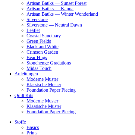
Artisan Batiks — Sunset Forest
Artisan Batiks — Kapua
Artisan Batiks — Winter Wonderland
Silverstone
Silverstone — Neutral Dawn
Leaflet
Coastal Sanctuary
Green Fields
Black and White
Crimson Garden
Bear Hugs
Stonehenge Gradations
Midas Touch
Anleitungen
Moderne Muster
Klassische Muster
Foundation Paper Piecing
Quilt Kits
Moderne Muster
Klassische Muster
Foundation Paper Piecing
Stoffe
Basics
Prints