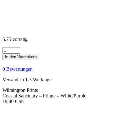
5.75 vorrätig
Coastal
Sanctuary
In den Warenkorb
-
Fringe
0 Bewertungen
-
White/Purple
Versand ca.1-3 Werktage
Menge
Wilmington Prints
Coastal Sanctuary – Fringe – White/Purple
19,40
€
/m