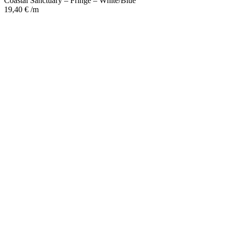
Coastal Sanctuary – Fringe – White/Blue
19,40
€
/m