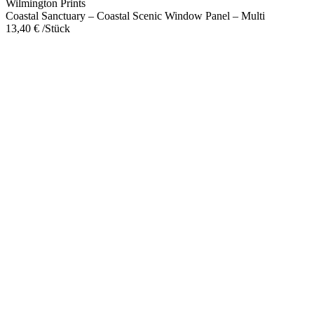
Wilmington Prints
Multi
Coastal Sanctuary – Coastal Scenic Window Panel – Multi
Menge
13,40
€
/Stück