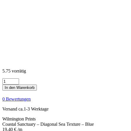
5.75 vorrätig
Coastal
Sanctuary
In den Warenkorb
-
Diagonal
0 Bewertungen
Sea
Texture
Versand ca.1-3 Werktage
-
Blue
Wilmington Prints
Menge
Coastal Sanctuary – Diagonal Sea Texture – Blue
19,40
€
/m