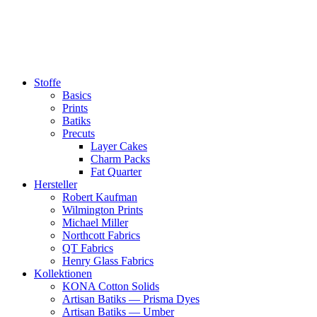
Zum
Inhalt
springen
Stoffe
Basics
Prints
Batiks
Precuts
Layer Cakes
Charm Packs
Fat Quarter
Hersteller
Robert Kaufman
Wilmington Prints
Michael Miller
Northcott Fabrics
QT Fabrics
Henry Glass Fabrics
Kollektionen
KONA Cotton Solids
Artisan Batiks — Prisma Dyes
Artisan Batiks — Umber