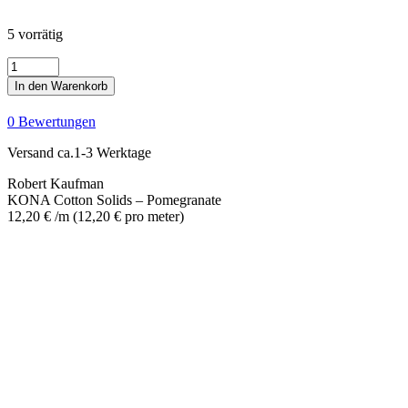
5 vorrätig
KONA
Cotton
In den Warenkorb
Solids
-
0 Bewertungen
Pomegranate
Menge
Versand ca.1-3 Werktage
Robert Kaufman
KONA Cotton Solids – Pomegranate
12,20
€
/m
(
12,20
€
pro meter
)