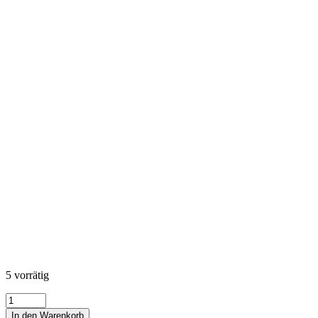
5 vorrätig
KONA
Cotton
In den Warenkorb