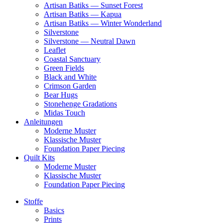
Artisan Batiks — Sunset Forest
Artisan Batiks — Kapua
Artisan Batiks — Winter Wonderland
Silverstone
Silverstone — Neutral Dawn
Leaflet
Coastal Sanctuary
Green Fields
Black and White
Crimson Garden
Bear Hugs
Stonehenge Gradations
Midas Touch
Anleitungen
Moderne Muster
Klassische Muster
Foundation Paper Piecing
Quilt Kits
Moderne Muster
Klassische Muster
Foundation Paper Piecing
Stoffe
Basics
Prints