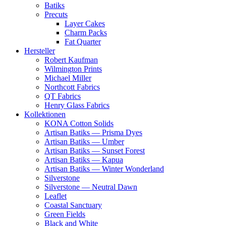
Batiks
Precuts
Layer Cakes
Charm Packs
Fat Quarter
Hersteller
Robert Kaufman
Wilmington Prints
Michael Miller
Northcott Fabrics
QT Fabrics
Henry Glass Fabrics
Kollektionen
KONA Cotton Solids
Artisan Batiks — Prisma Dyes
Artisan Batiks — Umber
Artisan Batiks — Sunset Forest
Artisan Batiks — Kapua
Artisan Batiks — Winter Wonderland
Silverstone
Silverstone — Neutral Dawn
Leaflet
Coastal Sanctuary
Green Fields
Black and White