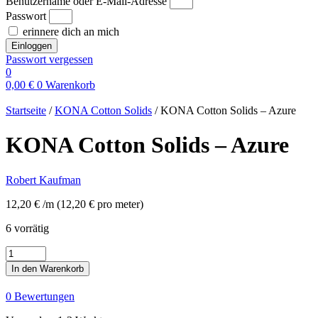
Benutzername oder E-Mail-Adresse
Passwort
erinnere dich an mich
Einloggen
Passwort vergessen
0
0,00
€
0
Warenkorb
Startseite
/
KONA Cotton Solids
/ KONA Cotton Solids – Azure
KONA Cotton Solids – Azure
Robert Kaufman
12,20
€
/m
(
12,20
€
pro meter
)
6 vorrätig
KONA
Cotton
In den Warenkorb
Solids
-
0 Bewertungen
Azure
Menge