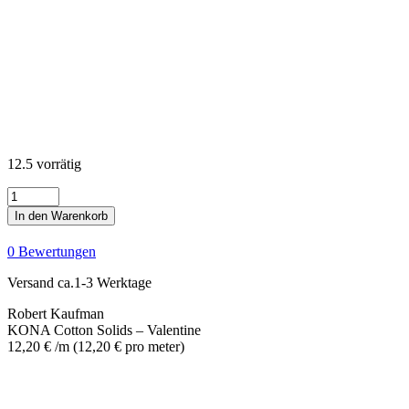
12.5 vorrätig
KONA
Cotton
In den Warenkorb
Solids
-
0 Bewertungen
Valentine
Menge
Versand ca.1-3 Werktage
Robert Kaufman
KONA Cotton Solids – Valentine
12,20
€
/m
(
12,20
€
pro meter
)