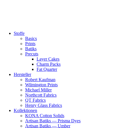
Zum
Inhalt
springen
Stoffe
Basics
Prints
Batiks
Precuts
Layer Cakes
Charm Packs
Fat Quarter
Hersteller
Robert Kaufman
Wilmington Prints
Michael Miller
Northcott Fabrics
QT Fabrics
Henry Glass Fabrics
Kollektionen
KONA Cotton Solids
Artisan Batiks — Prisma Dyes
Artisan Batiks — Umber