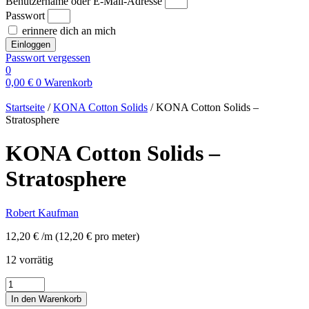
Benutzername oder E-Mail-Adresse
Passwort
erinnere dich an mich
Einloggen
Passwort vergessen
0
0,00
€
0
Warenkorb
Startseite
/
KONA Cotton Solids
/ KONA Cotton Solids –
Stratosphere
KONA Cotton Solids –
Stratosphere
Robert Kaufman
12,20
€
/m
(
12,20
€
pro meter
)
12 vorrätig
KONA
Cotton
In den Warenkorb
Solids