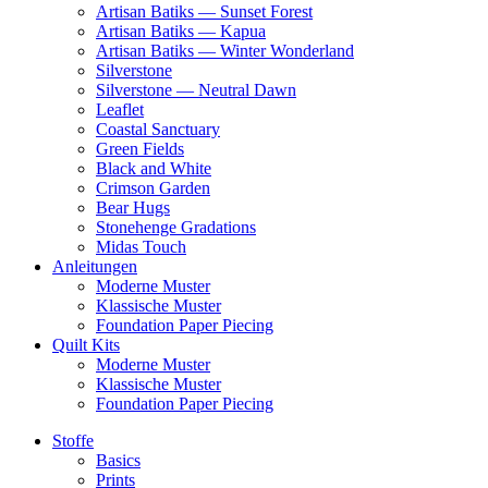
Artisan Batiks — Sunset Forest
Artisan Batiks — Kapua
Artisan Batiks — Winter Wonderland
Silverstone
Silverstone — Neutral Dawn
Leaflet
Coastal Sanctuary
Green Fields
Black and White
Crimson Garden
Bear Hugs
Stonehenge Gradations
Midas Touch
Anleitungen
Moderne Muster
Klassische Muster
Foundation Paper Piecing
Quilt Kits
Moderne Muster
Klassische Muster
Foundation Paper Piecing
Stoffe
Basics
Prints