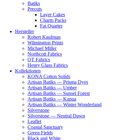
Batiks
Precuts
Layer Cakes
Charm Packs
Fat Quarter
Hersteller
Robert Kaufman
Wilmington Prints
Michael Miller
Northcott Fabrics
QT Fabrics
Henry Glass Fabrics
Kollektionen
KONA Cotton Solids
Artisan Batiks — Prisma Dyes
Artisan Batiks — Umber
Artisan Batiks — Sunset Forest
Artisan Batiks — Kapua
Artisan Batiks — Winter Wonderland
Silverstone
Silverstone — Neutral Dawn
Leaflet
Coastal Sanctuary
Green Fields
Black and White