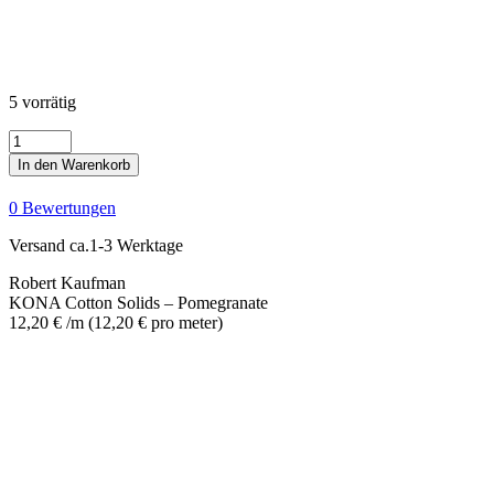
5 vorrätig
KONA
Cotton
In den Warenkorb
Solids
-
0 Bewertungen
Pomegranate
Menge
Versand ca.1-3 Werktage
Robert Kaufman
KONA Cotton Solids – Pomegranate
12,20
€
/m
(
12,20
€
pro meter
)