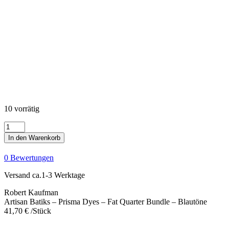
10 vorrätig
Artisan
Batiks
In den Warenkorb
-
Prisma
0 Bewertungen
Dyes
-
Versand ca.1-3 Werktage
Fat
Quarter
Robert Kaufman
Bundle
Artisan Batiks – Prisma Dyes – Fat Quarter Bundle – Blautöne
-
41,70
€
/Stück
Blautöne
Menge