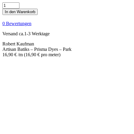
Artisan
Batiks
In den Warenkorb
-
Prisma
0 Bewertungen
Dyes
-
Versand ca.1-3 Werktage
Park
Menge
Robert Kaufman
Artisan Batiks – Prisma Dyes – Park
16,90
€
/m
(
16,90
€
pro meter
)