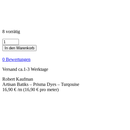
8 vorrätig
Artisan
Batiks
In den Warenkorb
-
Prisma
0 Bewertungen
Dyes
-
Versand ca.1-3 Werktage
Turqouise
Menge
Robert Kaufman
Artisan Batiks – Prisma Dyes – Turqouise
16,90
€
/m
(
16,90
€
pro meter
)