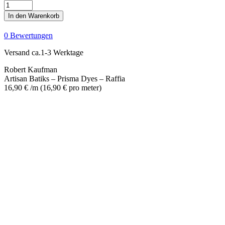
Artisan
Batiks
In den Warenkorb
-
Prisma
0 Bewertungen
Dyes
-
Versand ca.1-3 Werktage
Raffia
Menge
Robert Kaufman
Artisan Batiks – Prisma Dyes – Raffia
16,90
€
/m
(
16,90
€
pro meter
)