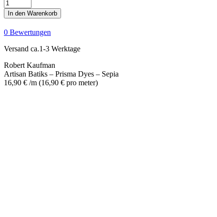
Artisan
Batiks
In den Warenkorb
-
Prisma
0 Bewertungen
Dyes
-
Versand ca.1-3 Werktage
Sepia
Menge
Robert Kaufman
Artisan Batiks – Prisma Dyes – Sepia
16,90
€
/m
(
16,90
€
pro meter
)