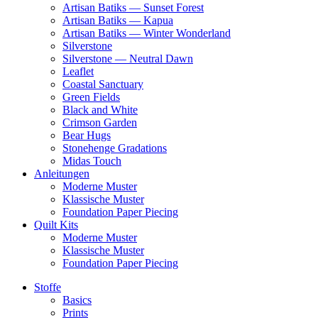
Artisan Batiks — Sunset Forest
Artisan Batiks — Kapua
Artisan Batiks — Winter Wonderland
Silverstone
Silverstone — Neutral Dawn
Leaflet
Coastal Sanctuary
Green Fields
Black and White
Crimson Garden
Bear Hugs
Stonehenge Gradations
Midas Touch
Anleitungen
Moderne Muster
Klassische Muster
Foundation Paper Piecing
Quilt Kits
Moderne Muster
Klassische Muster
Foundation Paper Piecing
Stoffe
Basics
Prints