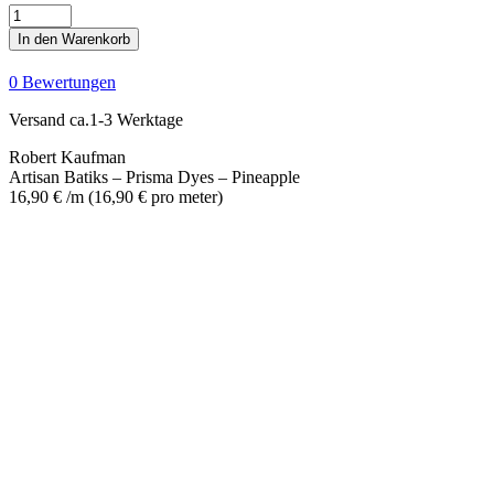
Artisan
Batiks
In den Warenkorb
-
Prisma
0 Bewertungen
Dyes
-
Versand ca.1-3 Werktage
Pineapple
Menge
Robert Kaufman
Artisan Batiks – Prisma Dyes – Pineapple
16,90
€
/m
(
16,90
€
pro meter
)