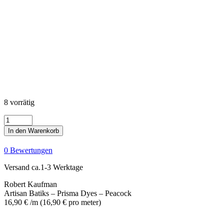
8 vorrätig
Artisan
Batiks
In den Warenkorb
-
Prisma
0 Bewertungen
Dyes
-
Versand ca.1-3 Werktage
Peacock
Menge
Robert Kaufman
Artisan Batiks – Prisma Dyes – Peacock
16,90
€
/m
(
16,90
€
pro meter
)