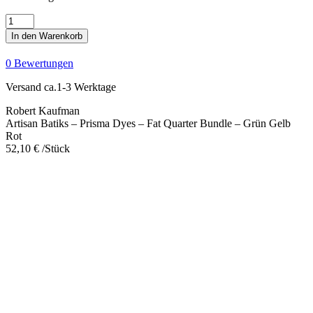
Artisan
Batiks
In den Warenkorb
-
Prisma
0 Bewertungen
Dyes
-
Versand ca.1-3 Werktage
Fat
Quarter
Robert Kaufman
Bundle
Artisan Batiks – Prisma Dyes – Fat Quarter Bundle – Grün Gelb
-
Rot
Grün
52,10
€
/Stück
Gelb
Rot
Menge