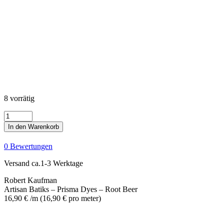
8 vorrätig
Artisan
Batiks
In den Warenkorb
-
Prisma
0 Bewertungen
Dyes
-
Versand ca.1-3 Werktage
Root
Beer
Robert Kaufman
Menge
Artisan Batiks – Prisma Dyes – Root Beer
16,90
€
/m
(
16,90
€
pro meter
)