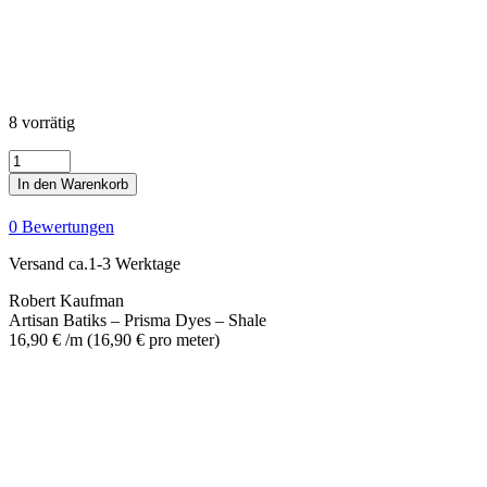
8 vorrätig
Artisan
Batiks
In den Warenkorb
-
Prisma
0 Bewertungen
Dyes
-
Versand ca.1-3 Werktage
Shale
Menge
Robert Kaufman
Artisan Batiks – Prisma Dyes – Shale
16,90
€
/m
(
16,90
€
pro meter
)