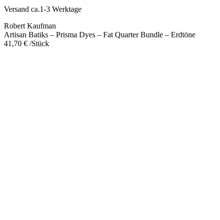
-
Versand ca.1-3 Werktage
Fat
Quarter
Robert Kaufman
Bundle
Artisan Batiks – Prisma Dyes – Fat Quarter Bundle – Erdtöne
-
41,70
€
/Stück
Erdtöne
Menge