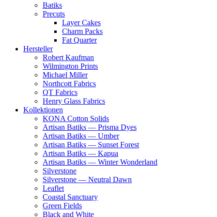
Batiks
Precuts
Layer Cakes
Charm Packs
Fat Quarter
Hersteller
Robert Kaufman
Wilmington Prints
Michael Miller
Northcott Fabrics
QT Fabrics
Henry Glass Fabrics
Kollektionen
KONA Cotton Solids
Artisan Batiks — Prisma Dyes
Artisan Batiks — Umber
Artisan Batiks — Sunset Forest
Artisan Batiks — Kapua
Artisan Batiks — Winter Wonderland
Silverstone
Silverstone — Neutral Dawn
Leaflet
Coastal Sanctuary
Green Fields
Black and White