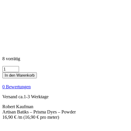
8 vorrätig
Artisan
Batiks
In den Warenkorb
-
Prisma
0 Bewertungen
Dyes
-
Versand ca.1-3 Werktage
Powder
Menge
Robert Kaufman
Artisan Batiks – Prisma Dyes – Powder
16,90
€
/m
(
16,90
€
pro meter
)