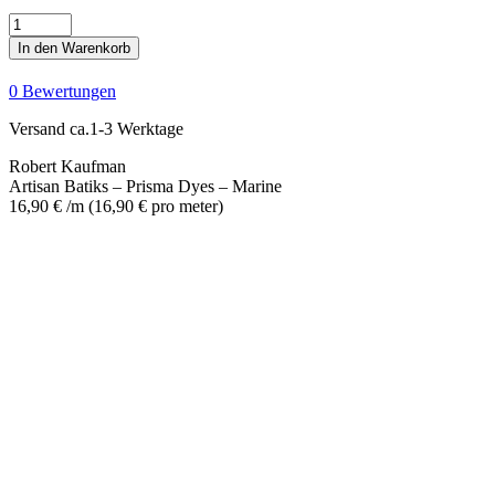
Artisan
Batiks
In den Warenkorb
-
Prisma
0 Bewertungen
Dyes
-
Versand ca.1-3 Werktage
Marine
Menge
Robert Kaufman
Artisan Batiks – Prisma Dyes – Marine
16,90
€
/m
(
16,90
€
pro meter
)