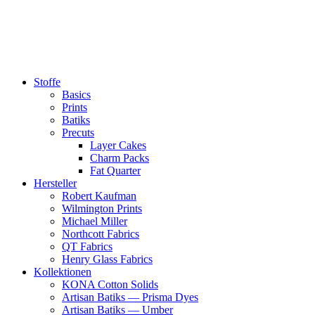
Zum
Inhalt
springen
Stoffe
Basics
Prints
Batiks
Precuts
Layer Cakes
Charm Packs
Fat Quarter
Hersteller
Robert Kaufman
Wilmington Prints
Michael Miller
Northcott Fabrics
QT Fabrics
Henry Glass Fabrics
Kollektionen
KONA Cotton Solids
Artisan Batiks — Prisma Dyes
Artisan Batiks — Umber