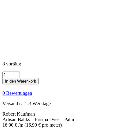
8 vorrätig
Artisan
Batiks
In den Warenkorb
-
Prisma
0 Bewertungen
Dyes
-
Versand ca.1-3 Werktage
Palm
Menge
Robert Kaufman
Artisan Batiks – Prisma Dyes – Palm
16,90
€
/m
(
16,90
€
pro meter
)