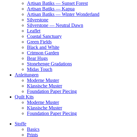
Artisan Batiks — Sunset Forest
Artisan Batiks — Kapua
Artisan Batiks — Winter Wonderland
Silverstone
Silverstone — Neutral Dawn
Leaflet
Coastal Sanctuary
Green Fields
Black and White
Crimson Garden
Bear Hugs
Stonehenge Gradations
Midas Touch
Anleitungen
Moderne Muster
Klassische Muster
Foundation Paper Piecing
Quilt Kits
Moderne Muster
Klassische Muster
Foundation Paper Piecing
Stoffe
Basics
Prints