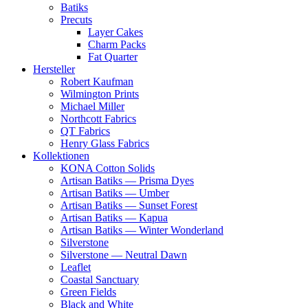
Batiks
Precuts
Layer Cakes
Charm Packs
Fat Quarter
Hersteller
Robert Kaufman
Wilmington Prints
Michael Miller
Northcott Fabrics
QT Fabrics
Henry Glass Fabrics
Kollektionen
KONA Cotton Solids
Artisan Batiks — Prisma Dyes
Artisan Batiks — Umber
Artisan Batiks — Sunset Forest
Artisan Batiks — Kapua
Artisan Batiks — Winter Wonderland
Silverstone
Silverstone — Neutral Dawn
Leaflet
Coastal Sanctuary
Green Fields
Black and White