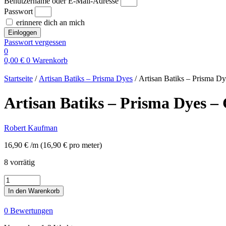
Benutzername oder E-Mail-Adresse
Passwort
erinnere dich an mich
Einloggen
Passwort vergessen
0
0,00
€
0
Warenkorb
Startseite
/
Artisan Batiks – Prisma Dyes
/ Artisan Batiks – Prisma Dy
Artisan Batiks – Prisma Dyes –
Robert Kaufman
16,90
€
/m
(
16,90
€
pro meter
)
8 vorrätig
Artisan
Batiks
In den Warenkorb
-
Prisma
0 Bewertungen
Dyes
-