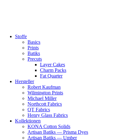
Zum
Inhalt
springen
Stoffe
Basics
Prints
Batiks
Precuts
Layer Cakes
Charm Packs
Fat Quarter
Hersteller
Robert Kaufman
Wilmington Prints
Michael Miller
Northcott Fabrics
QT Fabrics
Henry Glass Fabrics
Kollektionen
KONA Cotton Solids
Artisan Batiks — Prisma Dyes
Artisan Batiks — Umber